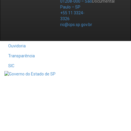
01208-000 – São
Documental
Paulo – SP
+55 11 3324-
3326
ric@cps.sp.gov.br
Ouvidoria
Transparência
SIC