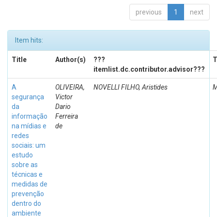
previous
1
next
Item hits:
Title
Author(s)
???
T
itemlist.dc.contributor.advisor???
A
OLIVEIRA,
NOVELLI FILHO, Aristides
M
segurança
Victor
da
Dario
informação
Ferreira
na mídias e
de
redes
sociais: um
estudo
sobre as
técnicas e
medidas de
prevenção
dentro do
ambiente