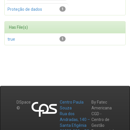
Proteção de dados
1
Has File(s)
true
1
DSpace
Centro Paula
By Fatec
©
Souza
Americana
Rua dos
CGD -
Andradas, 140 –
Centro de
Santa Efigênia
Gestão