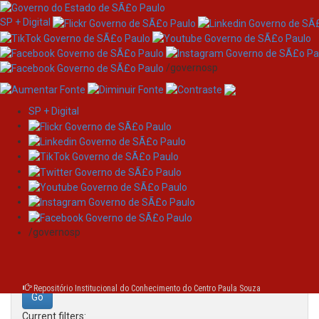
SP + Digital
/governosp
SP + Digital
Skip
Search
navigation
Search:
/governosp
for
Repositório Institucional do Conhecimento do Centro Paula Souza
Current filters: