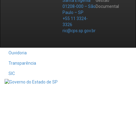
Santa Efigênia
Gestão
01208-000 – São
Documental
Paulo – SP
+55 11 3324-
3326
ric@cps.sp.gov.br
Ouvidoria
Transparência
SIC