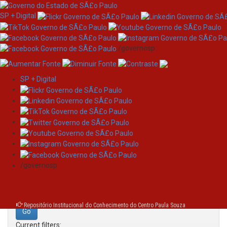
SP + Digital
/governosp
SP + Digital
Skip
Search
navigation
Search:
/governosp
for
Repositório Institucional do Conhecimento do Centro Paula Souza
Current filters: