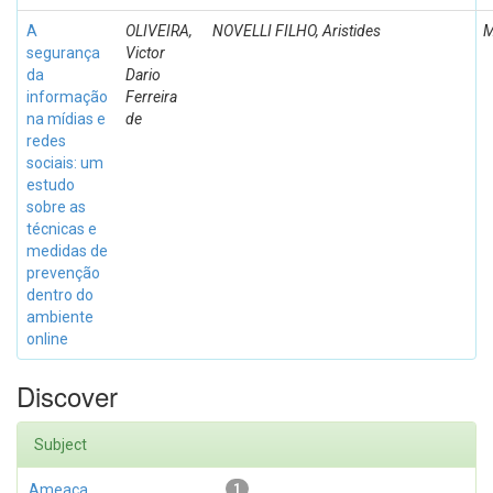
A
OLIVEIRA,
NOVELLI FILHO, Aristides
M
segurança
Victor
da
Dario
informação
Ferreira
na mídias e
de
redes
sociais: um
estudo
sobre as
técnicas e
medidas de
prevenção
dentro do
ambiente
online
Discover
Subject
Ameaça
1