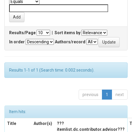
Results/Page
|
Sort items by
In order
Authors/record
Results 1-1 of 1 (Search time: 0.002 seconds).
previous
1
next
Item hits:
Title
Author(s)
???
T
itemlist.dc.contributor.advisor???