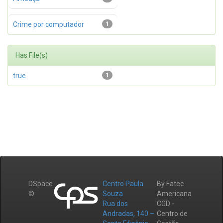
Crime por computador
1
Has File(s)
true
1
DSpace
Centro Paula
By Fatec
©
Souza
Americana
Rua dos
CGD -
Andradas, 140 –
Centro de