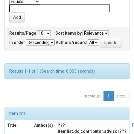
Results/Page
|
Sort items by
In order
Authors/record
Results 1-1 of 1 (Search time: 0.003 seconds).
previous
1
next
Item hits:
Title
Author(s)
???
T
itemlist.dc.contributor.advisor???