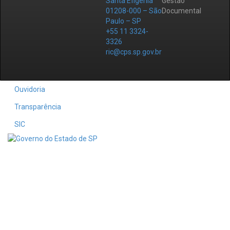
Santa Efigênia
Gestão
01208-000 – São
Documental
Paulo – SP
+55 11 3324-
3326
ric@cps.sp.gov.br
Ouvidoria
Transparência
SIC