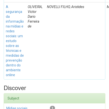
A
OLIVEIRA,
NOVELLI FILHO, Aristides
M
segurança
Victor
da
Dario
informação
Ferreira
na mídias e
de
redes
sociais: um
estudo
sobre as
técnicas e
medidas de
prevenção
dentro do
ambiente
online
Discover
Subject
Mídias sociais
1