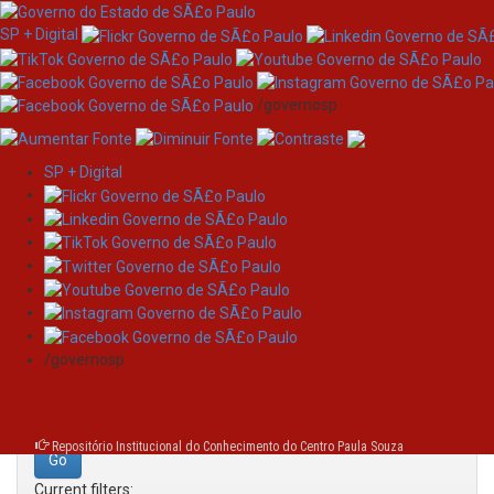
SP + Digital
/governosp
SP + Digital
Skip
Search
navigation
Search:
/governosp
for
Repositório Institucional do Conhecimento do Centro Paula Souza
Current filters: