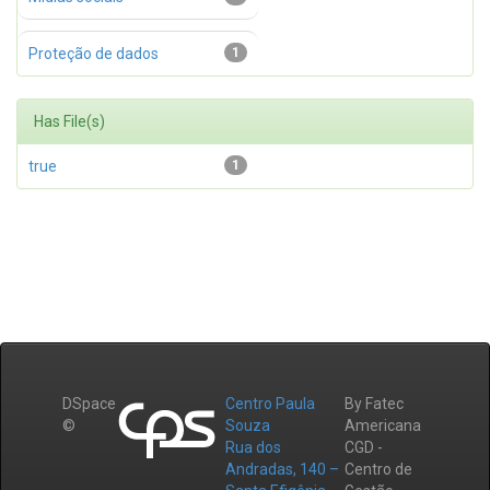
Proteção de dados
1
Has File(s)
true
1
DSpace
Centro Paula
By Fatec
©
Souza
Americana
Rua dos
CGD -
Andradas, 140 –
Centro de