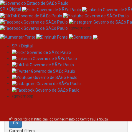
SP + Digital
/governosp
SP + Digital
Skip
Search
navigation
Search:
/governosp
for
Repositório Institucional do Conhecimento do Centro Paula Souza
Current filters: