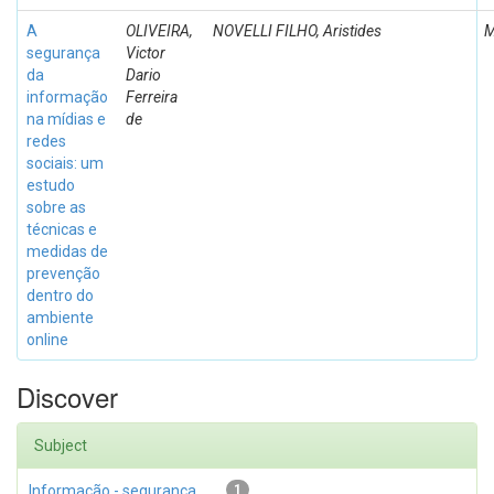
A
OLIVEIRA,
NOVELLI FILHO, Aristides
M
segurança
Victor
da
Dario
informação
Ferreira
na mídias e
de
redes
sociais: um
estudo
sobre as
técnicas e
medidas de
prevenção
dentro do
ambiente
online
Discover
Subject
Informação - segurança
1