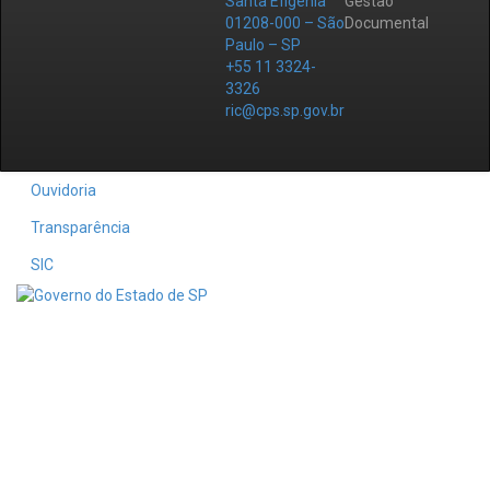
Santa Efigênia
Gestão
01208-000 – São
Documental
Paulo – SP
+55 11 3324-
3326
ric@cps.sp.gov.br
Ouvidoria
Transparência
SIC