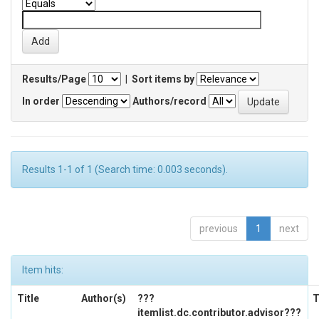
Results/Page
|
Sort items by
In order
Authors/record
Results 1-1 of 1 (Search time: 0.003 seconds).
previous
1
next
Item hits:
Title
Author(s)
???
T
itemlist.dc.contributor.advisor???