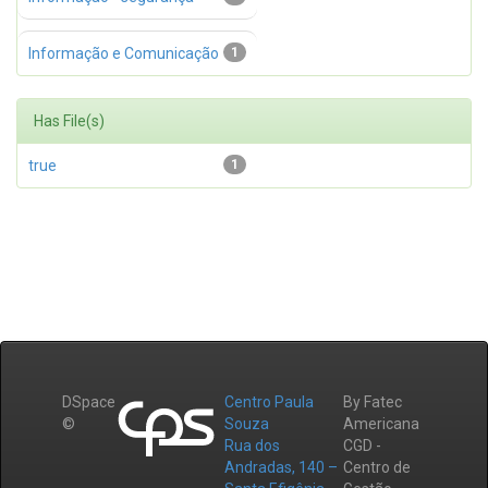
Informação e Comunicação
1
Has File(s)
true
1
DSpace
Centro Paula
By Fatec
©
Souza
Americana
Rua dos
CGD -
Andradas, 140 –
Centro de