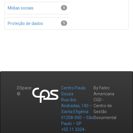
Mídias sociais
1
Proteção de dados
1
DSpace
Centro Paula
By Fatec
©
Souza
Americana
Rua dos
CGD -
Andradas, 140 –
Centro de
Santa Efigênia
Gestão
01208-000 – São
Documental
Paulo – SP
+55 11 3324-