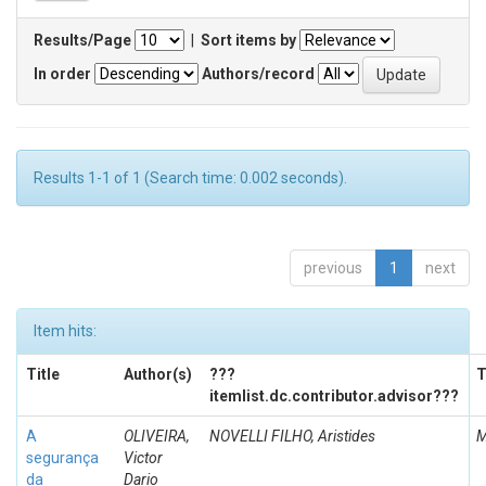
Results/Page
|
Sort items by
In order
Authors/record
Results 1-1 of 1 (Search time: 0.002 seconds).
previous
1
next
Item hits:
Title
Author(s)
???
T
itemlist.dc.contributor.advisor???
A
OLIVEIRA,
NOVELLI FILHO, Aristides
M
segurança
Victor
da
Dario