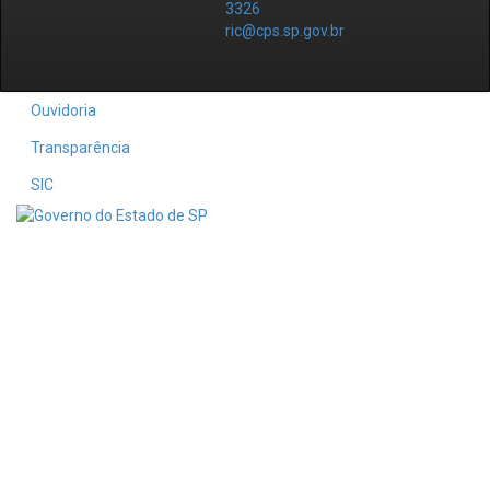
3326
ric@cps.sp.gov.br
Ouvidoria
Transparência
SIC