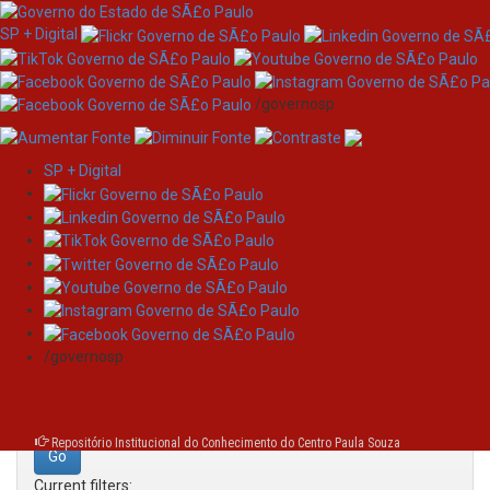
SP + Digital
/governosp
SP + Digital
Skip
Search
navigation
Search:
/governosp
for
Repositório Institucional do Conhecimento do Centro Paula Souza
Current filters: