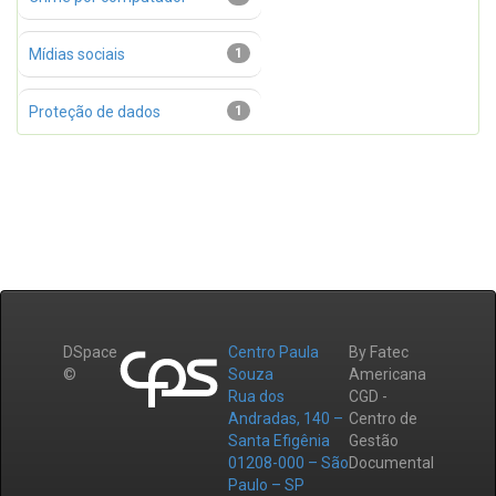
Mídias sociais
1
Proteção de dados
1
DSpace
Centro Paula
By Fatec
©
Souza
Americana
Rua dos
CGD -
Andradas, 140 –
Centro de
Santa Efigênia
Gestão
01208-000 – São
Documental
Paulo – SP