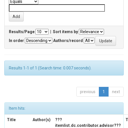
Results/Page
|
Sort items by
In order
Authors/record
Results 1-1 of 1 (Search time: 0.007 seconds).
previous
1
next
Item hits:
Title
Author(s)
???
T
itemlist.dc.contributor.advisor???