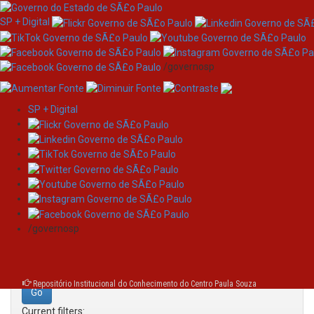
SP + Digital
/governosp
SP + Digital
Skip
Search
navigation
Search:
/governosp
for
Repositório Institucional do Conhecimento do Centro Paula Souza
Current filters: