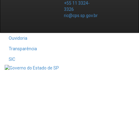
+55 11 3324-
3326
ric@cps.sp.gov.br
Ouvidoria
Transparência
SIC