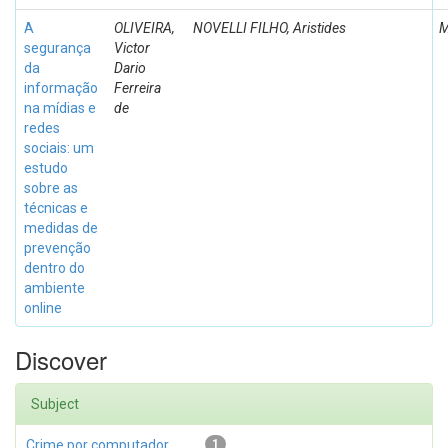
A
OLIVEIRA,
NOVELLI FILHO, Aristides
M
segurança
Victor
da
Dario
informação
Ferreira
na mídias e
de
redes
sociais: um
estudo
sobre as
técnicas e
medidas de
prevenção
dentro do
ambiente
online
Discover
Subject
Crime por computador
1