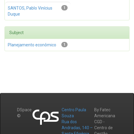
SANTOS, Pablo Vinícius
1
Duque
Subject
Planejamento econômico
1
DSpace
Centro Paula
By Fatec
©
Souza
Americana
Rua dos
CGD -
Andradas, 140 –
Centro de
Santa Efigênia
Gestão