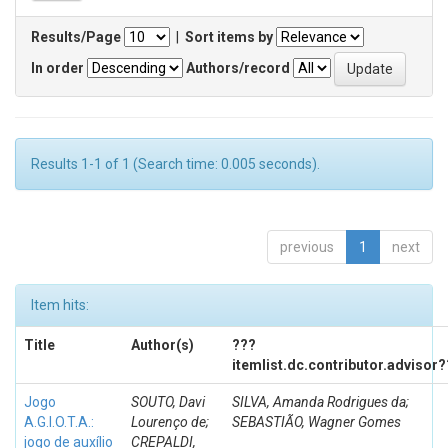
Results/Page
|
Sort items by
In order
Authors/record
Results 1-1 of 1 (Search time: 0.005 seconds).
previous
1
next
Item hits:
Title
Author(s)
???
itemlist.dc.contributor.advisor
Jogo
SOUTO, Davi
SILVA, Amanda Rodrigues da;
A.G.I.O.T.A.:
Lourenço de;
SEBASTIÃO, Wagner Gomes
jogo de auxílio
CREPALDI,