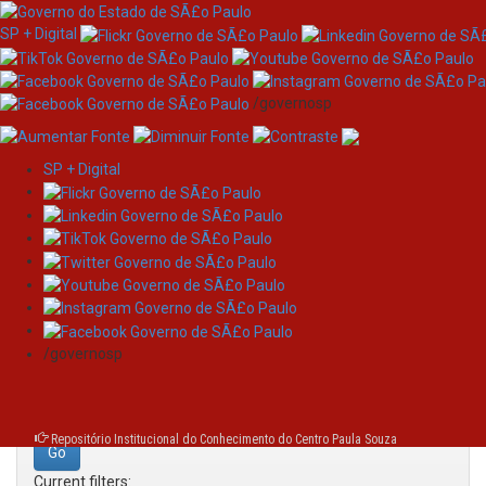
SP + Digital
/governosp
SP + Digital
Skip
Search
navigation
Search:
/governosp
for
Repositório Institucional do Conhecimento do Centro Paula Souza
Current filters: