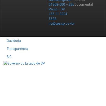
01208-000 – São
Documental
Paulo – SP
+55 11 3324-
3326
ric@cps.sp.gov.br
Ouvidoria
Transparência
SIC