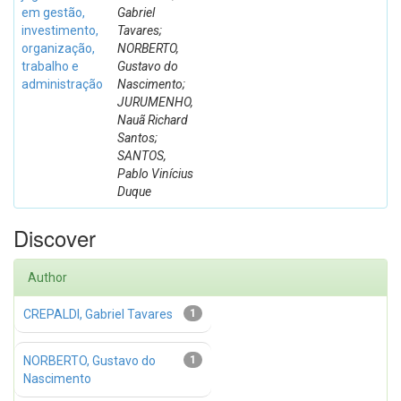
em gestão,
Gabriel
investimento,
Tavares;
organização,
NORBERTO,
trabalho e
Gustavo do
administração
Nascimento;
JURUMENHO,
Nauã Richard
Santos;
SANTOS,
Pablo Vinícius
Duque
Discover
Author
CREPALDI, Gabriel Tavares
1
NORBERTO, Gustavo do
1
Nascimento