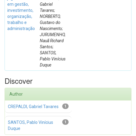
em gestão,
Gabriel
investimento,
Tavares;
organização,
NORBERTO,
trabalho e
Gustavo do
administração
Nascimento;
JURUMENHO,
Nauã Richard
Santos;
SANTOS,
Pablo Vinícius
Duque
Discover
Author
CREPALDI, Gabriel Tavares
1
SANTOS, Pablo Vinícius
1
Duque