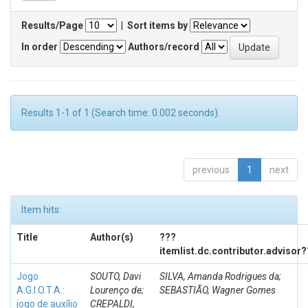
Results/Page
|
Sort items by
In order
Authors/record
Results 1-1 of 1 (Search time: 0.002 seconds).
previous
1
next
Item hits:
Title
Author(s)
???
itemlist.dc.contributor.advisor
Jogo
SOUTO, Davi
SILVA, Amanda Rodrigues da;
A.G.I.O.T.A.:
Lourenço de;
SEBASTIÃO, Wagner Gomes
jogo de auxílio
CREPALDI,