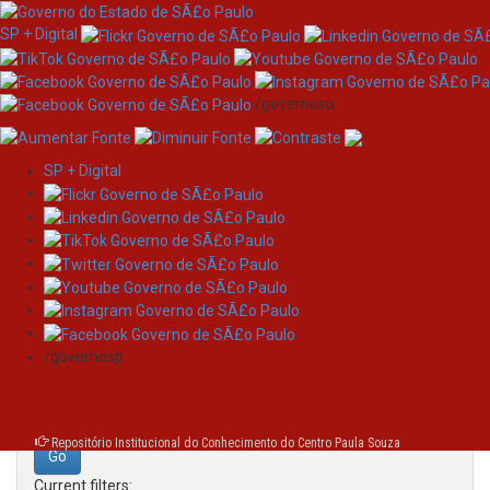
SP + Digital
/governosp
SP + Digital
Skip
Search
navigation
Search:
/governosp
for
Repositório Institucional do Conhecimento do Centro Paula Souza
Current filters: