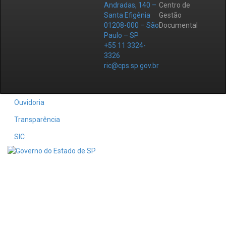
Andradas, 140 –
Centro de
Santa Efigênia
Gestão
01208-000 – São
Documental
Paulo – SP
+55 11 3324-
3326
ric@cps.sp.gov.br
Ouvidoria
Transparência
SIC