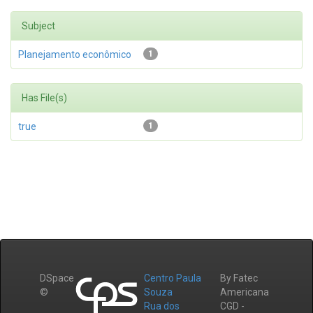
Subject
Planejamento econômico
1
Has File(s)
true
1
DSpace
Centro Paula
By Fatec
©
Souza
Americana
Rua dos
CGD -