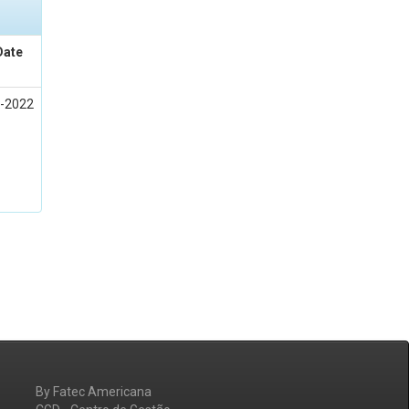
Date
-2022
By Fatec Americana