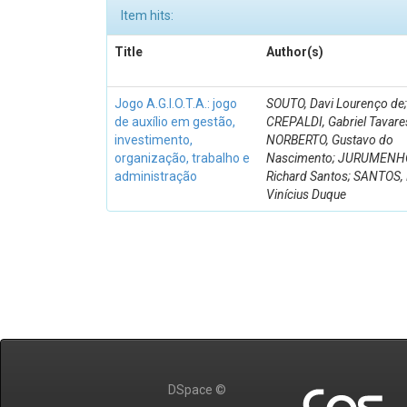
Item hits:
Title
Author(s)
Jogo A.G.I.O.T.A.: jogo
SOUTO, Davi Lourenço de;
de auxílio em gestão,
CREPALDI, Gabriel Tavare
investimento,
NORBERTO, Gustavo do
organização, trabalho e
Nascimento; JURUMENHO
administração
Richard Santos; SANTOS,
Vinícius Duque
DSpace ©