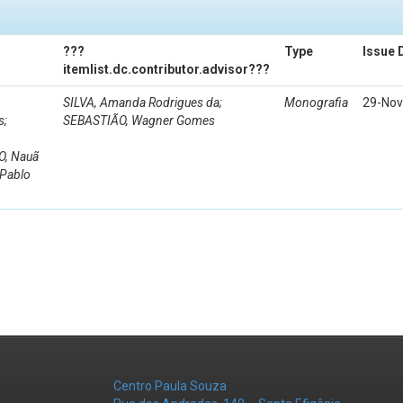
???
Type
Issue 
itemlist.dc.contributor.advisor???
SILVA, Amanda Rodrigues da;
Monografia
29-Nov
s;
SEBASTIÃO, Wagner Gomes
, Nauã
 Pablo
Centro Paula Souza