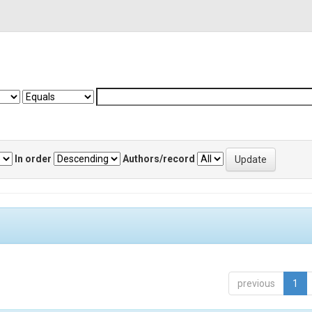
In order
Authors/record
previous
1