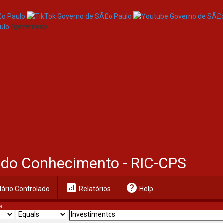
/governosp
al do Conhecimento - RIC-CPS
analytics
help
ário Controlado
Relatórios
Help
a