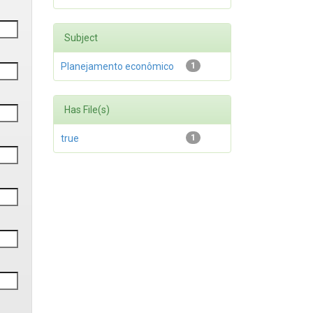
Subject
Planejamento econômico
1
Has File(s)
true
1