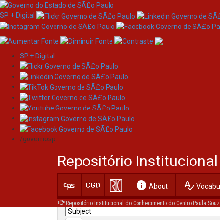
SP + Digital
SP + Digital
Skip
Search
navigation
/governosp
Search:
Repositório Institucion
for
info
spellcheck
Current filters:
About
Vocabul
Repositório Institucional do Conhecimento do Centro Paula Souz