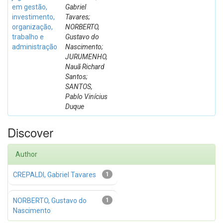
em gestão,
Gabriel
investimento,
Tavares;
organização,
NORBERTO,
trabalho e
Gustavo do
administração
Nascimento;
JURUMENHO,
Nauã Richard
Santos;
SANTOS,
Pablo Vinícius
Duque
Discover
Author
CREPALDI, Gabriel Tavares
1
NORBERTO, Gustavo do
1
Nascimento