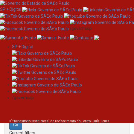
SP + Digital
/governosp
SP + Digital
Skip
Search
navigation
Search:
/governosp
for
Repositório Institucional do Conhecimento do Centro Paula Souza
Current filters: