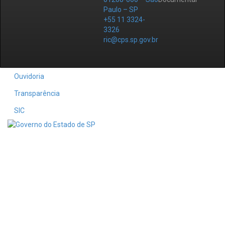
Paulo – SP
+55 11 3324-
3326
ric@cps.sp.gov.br
Ouvidoria
Transparência
SIC