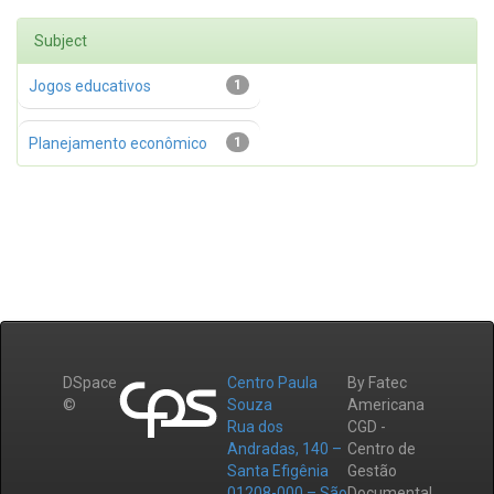
Subject
Jogos educativos
1
Planejamento econômico
1
DSpace
Centro Paula
By Fatec
©
Souza
Americana
Rua dos
CGD -
Andradas, 140 –
Centro de
Santa Efigênia
Gestão
01208-000 – São
Documental