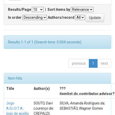
Results/Page
|
Sort items by
In order
Authors/record
Results 1-1 of 1 (Search time: 0.004 seconds).
previous
1
next
Item hits:
Title
Author(s)
???
itemlist.dc.contributor.advisor
Jogo
SOUTO, Davi
SILVA, Amanda Rodrigues da;
A.G.I.O.T.A.:
Lourenço de;
SEBASTIÃO, Wagner Gomes
jogo de auxílio
CREPALDI,