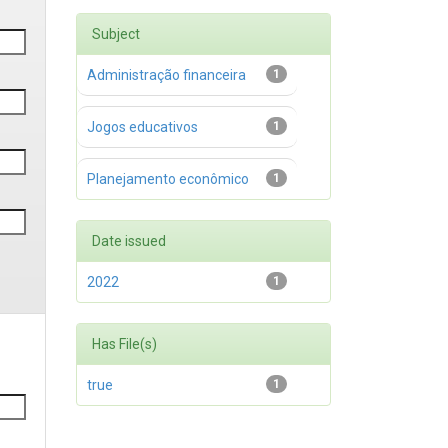
Subject
Administração financeira
1
Jogos educativos
1
Planejamento econômico
1
Date issued
2022
1
Has File(s)
true
1