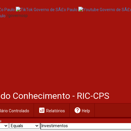
/governosp
al do Conhecimento - RIC-CPS
analytics
help
ário Controlado
Relatórios
Help
a