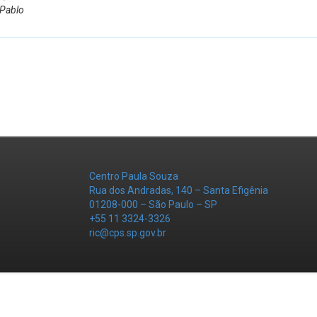
 Pablo
Centro Paula Souza
Rua dos Andradas, 140 – Santa Efigênia
01208-000 – São Paulo – SP
+55 11 3324-3326
ric@cps.sp.gov.br