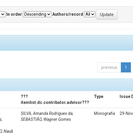
In order
Authors/record
previous
1
???
Type
Issue 
itemlist.dc.contributor.advisor???
SILVA, Amanda Rodrigues da;
Monografia
29-Nov
s;
SEBASTIÃO, Wagner Gomes
, Nauã