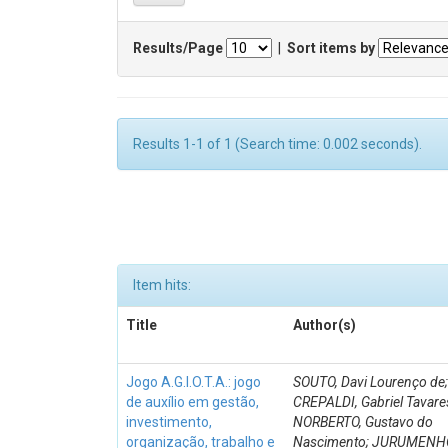
Results/Page
|
Sort items by
Results 1-1 of 1 (Search time: 0.002 seconds).
Item hits:
Title
Author(s)
Jogo A.G.I.O.T.A.: jogo
SOUTO, Davi Lourenço de;
de auxílio em gestão,
CREPALDI, Gabriel Tavare
investimento,
NORBERTO, Gustavo do
organização, trabalho e
Nascimento; JURUMENHO