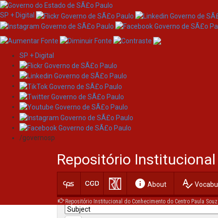
SP + Digital
SP + Digital
Skip
Search
navigation
/governosp
Search:
Repositório Institucion
for
info
spellcheck
Current filters:
About
Vocabul
Repositório Institucional do Conhecimento do Centro Paula Souz