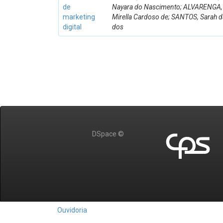
de
Nayara do Nascimento; ALVARENGA,
marketing
Mirella Cardoso de; SANTOS, Sarah da
digital
dos
DSpace ©
Ouvidoria