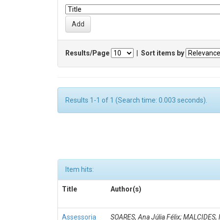
Results/Page
|
Sort items by
Results 1-1 of 1 (Search time: 0.003 seconds).
Item hits:
Title
Author(s)
Assessoria
SOARES, Ana Júlia Félix; MALCIDES