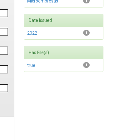
Microempresas
1
Date issued
2022
1
Has File(s)
true
1