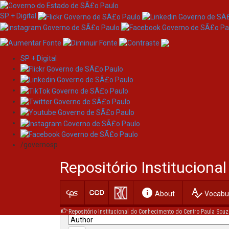
SP + Digital
SP + Digital
Skip
Search
navigation
/governosp
Search:
Repositório Institucion
for
info
spellcheck
Current filters:
About
Vocabul
Repositório Institucional do Conhecimento do Centro Paula Souz