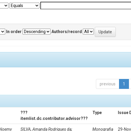
In order
Authors/record
previous
1
???
Type
Issue 
itemlist.dc.contributor.advisor???
, Noemy
SILVA, Amanda Rodrigues da;
Monografia
29-Nov