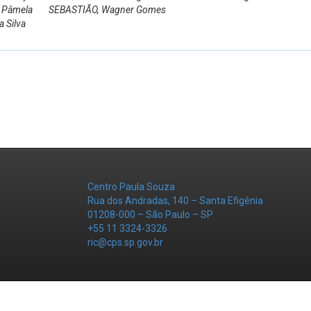
 Pâmela
SEBASTIÃO, Wagner Gomes
 Silva
Centro Paula Souza
Rua dos Andradas, 140 – Santa Efigênia
01208-000 – São Paulo – SP
+55 11 3324-3326
ric@cps.sp.gov.br