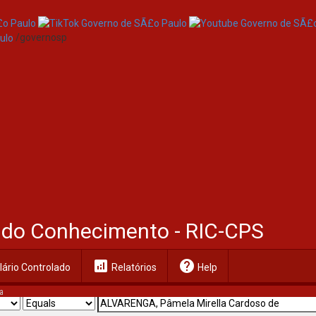
/governosp
al do Conhecimento - RIC-CPS
analytics
help
ário Controlado
Relatórios
Help
a