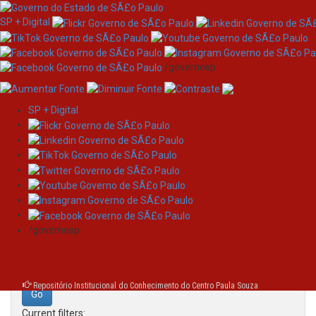
SP + Digital
/governosp
SP + Digital
Skip
Search
navigation
Search:
/governosp
for
Repositório Institucional do Conhecimento do Centro Paula Souza
Current filters: