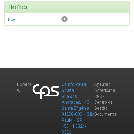
Has File(s)
true
1
DSpace
Centro Paula
By Fatec
©
Souza
Americana
Rua dos
CGD -
Andradas, 140 –
Centro de
Santa Efigênia
Gestão
01208-000 – São
Documental
Paulo – SP
+55 11 3324-
3326