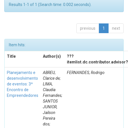
Results 1-1 of 1 (Search time: 0.002 seconds).
previous
1
next
Item hits:
Title
Author(s)
???
itemlist.dc.contributor.advisor
Planejamento e
ABREU,
FERNANDES, Rodrigo
desenvolvimento
Clarice de;
de eventos: 3º
LIMA,
Encontro de
Claudia
Empreendedores
Fernandes;
SANTOS
JUNIOR,
Jailson
Pereira
dos;