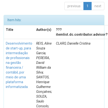
previous
1
next
Item hits:
Title
Author(s)
???
itemlist.dc.contributor.advisor
Desenvolvimento
REIS, Aline
CLARO, Danielle Cristina
de start-up, para
Souza
intermediação
Garcia;
de profissionais
PEREIRA,
na gestão
David
financeira /
William da
contábil, por
Silva;
meio de uma
SANTOS,
plataforma
Henrique
informatizada.
Guilherme
Gonçalves;
SOUZA,
Saulo
Consolo;