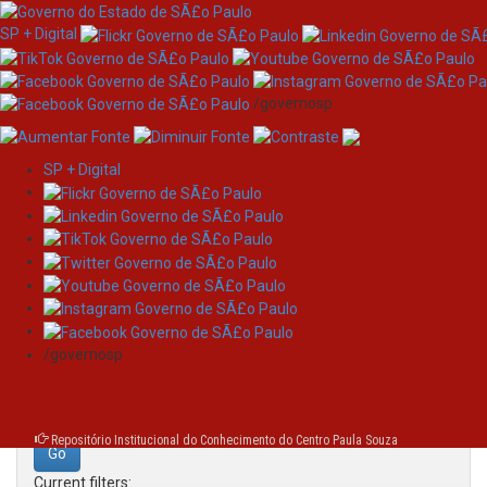
SP + Digital
/governosp
SP + Digital
Skip
Search
navigation
Search:
/governosp
for
Repositório Institucional do Conhecimento do Centro Paula Souza
Current filters: