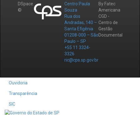
DSpace
Centro Paula
By Fatec
©
Souza
Americana
Rua dos
CGD -
Andradas, 140 –
Centro de
Santa Efigênia
Gestão
01208-000 – São
Documental
Paulo – SP
+55 11 3324-
3326
ric@cps.sp.gov.br
Ouvidoria
Transparência
SIC