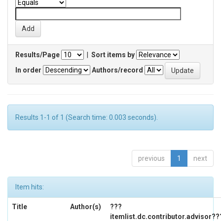
Results/Page
|
Sort items by
In order
Authors/record
Results 1-1 of 1 (Search time: 0.003 seconds).
previous
1
next
Item hits:
Title
Author(s)
???
itemlist.dc.contributor.advisor??