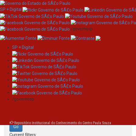
SP + Digital
/governosp
SP + Digital
Skip
Search
navigation
Search:
/governosp
for
Repositório Institucional do Conhecimento do Centro Paula Souza
Current filters: