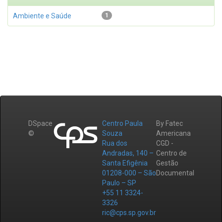
Ambiente e Saúde
1
DSpace
Centro Paula
By Fatec
©
Souza
Americana
Rua dos
CGD -
Andradas, 140 –
Centro de
Santa Efigênia
Gestão
01208-000 – São
Documental
Paulo – SP
+55 11 3324-
3326
ric@cps.sp.gov.br