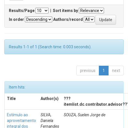
Results/Page
|
Sort items by
In order
Authors/record
Results 1-1 of 1 (Search time: 0.003 seconds).
previous
1
next
Item hits:
Title
Author(s)
???
itemlist.dc.contributor.advisor??
Estímulo ao
SILVA,
SOUZA, Suelen Jorge de
aproveitamento
Daniela
integral dos
Fernandes