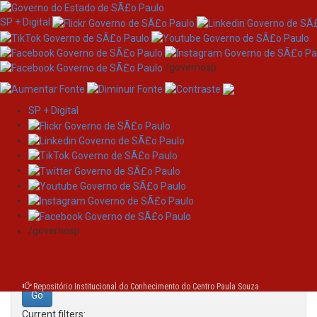
SP + Digital
/governosp
SP + Digital
Skip
Search
navigation
Search:
/governosp
for
Repositório Institucional do Conhecimento do Centro Paula Souza
Current filters: