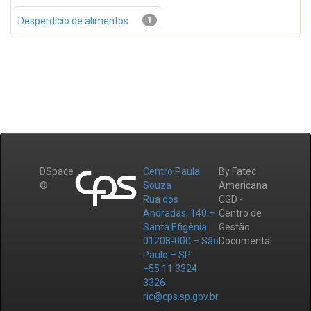
Desperdício de alimentos
1
DSpace
Centro Paula
By Fatec
©
Souza
Americana
Rua dos
CGD -
Andradas, 140 –
Centro de
Santa Efigênia
Gestão
01208-000 – São
Documental
Paulo – SP
+55 11 3324-
3326
ric@cps.sp.gov.br