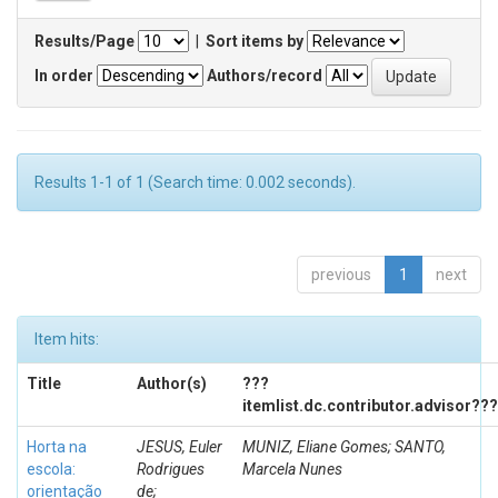
Results/Page
|
Sort items by
In order
Authors/record
Results 1-1 of 1 (Search time: 0.002 seconds).
previous
1
next
Item hits:
Title
Author(s)
???
itemlist.dc.contributor.advisor???
Horta na
JESUS, Euler
MUNIZ, Eliane Gomes; SANTO,
escola:
Rodrigues
Marcela Nunes
orientação
de;