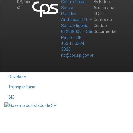
DSpace
Centro Paula
By Fatec
©
Souza
Americana
Rua dos
CGD -
Andradas, 140 –
Centro de
Santa Efigênia
Gestão
01208-000 – São
Documental
Paulo – SP
+55 11 3324-
3326
ric@cps.sp.gov.br
Ouvidoria
Transparência
SIC