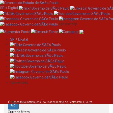
SP + Digital
/governosp
SP + Digital
Skip
Search
navigation
Search:
/governosp
for
Repositório Institucional do Conhecimento do Centro Paula Souza
Current filters: