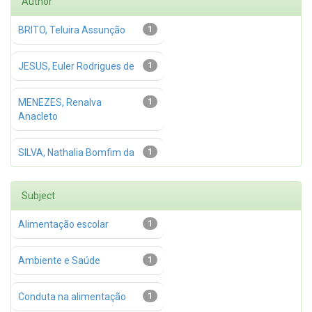
Author
BRITO, Teluira Assunção
1
JESUS, Euler Rodrigues de
1
MENEZES, Renalva
1
Anacleto
SILVA, Nathalia Bomfim da
1
Subject
Alimentação escolar
1
Ambiente e Saúde
1
Conduta na alimentação
1