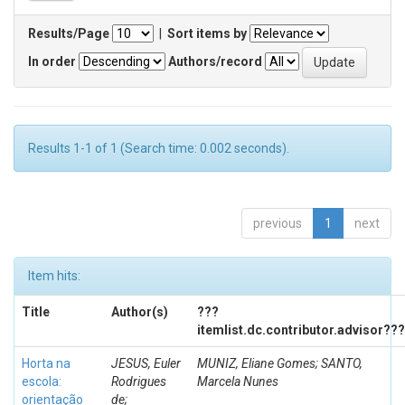
Results/Page
|
Sort items by
In order
Authors/record
Results 1-1 of 1 (Search time: 0.002 seconds).
previous
1
next
Item hits:
Title
Author(s)
???
itemlist.dc.contributor.advisor???
Horta na
JESUS, Euler
MUNIZ, Eliane Gomes; SANTO,
escola:
Rodrigues
Marcela Nunes
orientação
de;