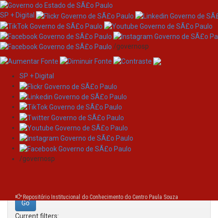
SP + Digital
/governosp
SP + Digital
Skip
Search
navigation
Search:
/governosp
for
Repositório Institucional do Conhecimento do Centro Paula Souza
Current filters: