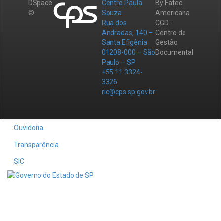
DSpace
Centro Paula
By Fatec
©
Souza
Americana
Rua dos
CGD -
Andradas, 140 –
Centro de
Santa Efigênia
Gestão
01208-000 – São
Documental
Paulo – SP
+55 11 3324-
3326
ric@cps.sp.gov.br
Ouvidoria
Transparência
SIC