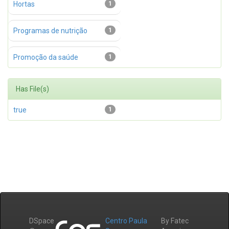
Hortas
1
Programas de nutrição
1
Promoção da saúde
1
Has File(s)
true
1
DSpace
Centro Paula
By Fatec