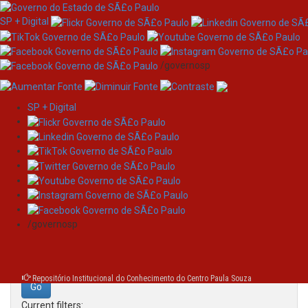
SP + Digital
/governosp
SP + Digital
Skip
Search
navigation
Search:
/governosp
for
Repositório Institucional do Conhecimento do Centro Paula Souza
Current filters: