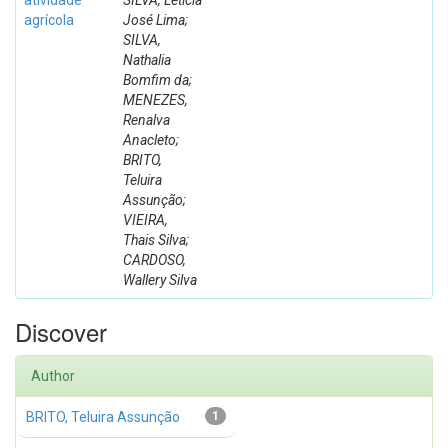
atividade
SILVA, Letícia
agrícola
José Lima;
SILVA,
Nathalia
Bomfim da;
MENEZES,
Renalva
Anacleto;
BRITO,
Teluira
Assunção;
VIEIRA,
Thais Silva;
CARDOSO,
Wallery Silva
Discover
Author
BRITO, Teluira Assunção
1