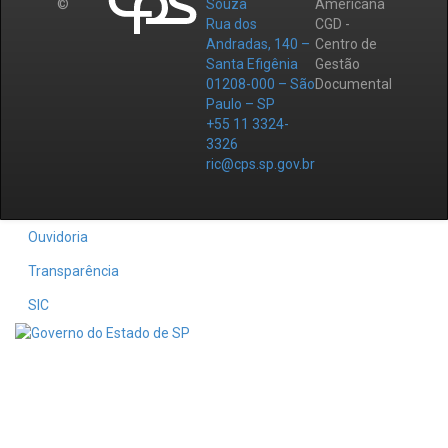
©
Souza
Americana
Rua dos
CGD -
Andradas, 140 –
Centro de
Santa Efigênia
Gestão
01208-000 – São
Documental
Paulo – SP
+55 11 3324-
3326
ric@cps.sp.gov.br
Ouvidoria
Transparência
SIC