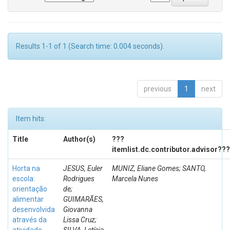
Results 1-1 of 1 (Search time: 0.004 seconds).
previous
1
next
Item hits:
Title
Author(s)
???
itemlist.dc.contributor.advisor???
Horta na
JESUS, Euler
MUNIZ, Eliane Gomes; SANTO,
escola:
Rodrigues
Marcela Nunes
orientação
de;
alimentar
GUIMARÃES,
desenvolvida
Giovanna
através da
Lissa Cruz;