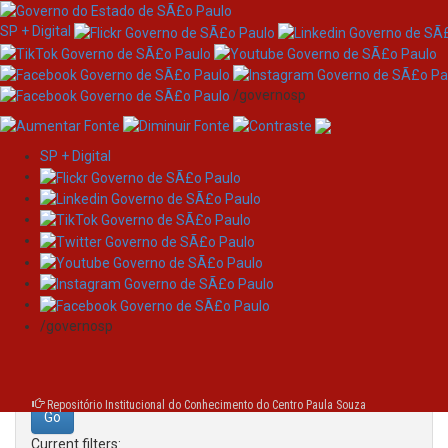
SP + Digital
/governosp
SP + Digital
Skip
Search
navigation
Search:
/governosp
for
Repositório Institucional do Conhecimento do Centro Paula Souza
Current filters: