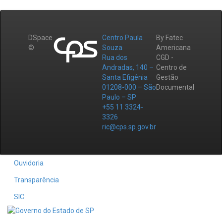
DSpace
Centro Paula
By Fatec
©
Souza
Americana
Rua dos
CGD -
Andradas, 140 –
Centro de
Santa Efigênia
Gestão
01208-000 – São
Documental
Paulo – SP
+55 11 3324-
3326
ric@cps.sp.gov.br
Ouvidoria
Transparência
SIC