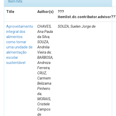
Item hits:
Title
Author(s)
???
itemlist.dc.contributor.advisor??
Aproveitamento
CHAVES,
SOUZA, Suelen Jorge de
integral dos
Ana Paula
alimentos:
da Silva;
como tornar
SOUZA,
uma unidade de
Andréia
alimentação
Vieira de;
escolar
BARBOSA,
sustentável
Andreza
Ferreira;
CRUZ,
Carmem
Belizama
Pinheiro
da;
MORAIS,
Cristiele
Campos
de