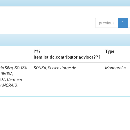
previous
1
???
Type
itemlist.dc.contributor.advisor???
a Silva; SOUZA,
SOUZA, Suelen Jorge de
Monografia
BARBOSA,
CRUZ, Carmem
a; MORAIS,