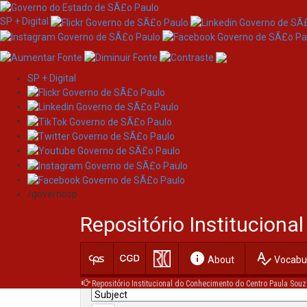
SP + Digital
SP + Digital
Skip
Search
navigation
/governosp
Search:
Repositório Institucion
for
info
spellcheck
Current filters:
About
Vocabul
Repositório Institucional do Conhecimento do Centro Paula Souz