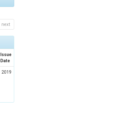
next
Issue
Date
2019