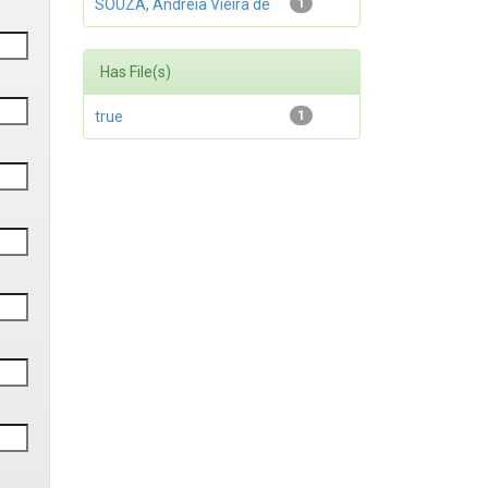
SOUZA, Andréia Vieira de
1
Has File(s)
true
1