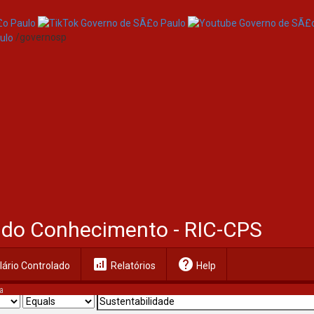
/governosp
al do Conhecimento - RIC-CPS
analytics
help
ário Controlado
Relatórios
Help
a