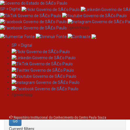
SP + Digital
/governosp
SP + Digital
Skip
Search
navigation
Search:
/governosp
for
Repositório Institucional do Conhecimento do Centro Paula Souza
Current filters: