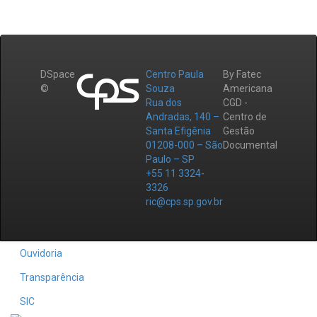
DSpace
Centro Paula
By Fatec
©
Souza
Americana
Rua dos
CGD -
Andradas, 140 –
Centro de
Santa Efigênia
Gestão
01208-000 – São
Documental
Paulo – SP
+55 11 3324-
3326
ric@cps.sp.gov.br
Ouvidoria
Transparência
SIC