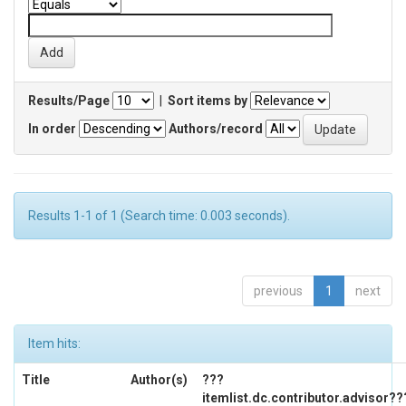
Results/Page
|
Sort items by
In order
Authors/record
Results 1-1 of 1 (Search time: 0.003 seconds).
previous
1
next
Item hits:
Title
Author(s)
???
itemlist.dc.contributor.advisor??