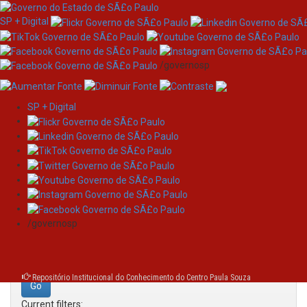
SP + Digital
/governosp
SP + Digital
Skip
Search
navigation
Search:
/governosp
for
Repositório Institucional do Conhecimento do Centro Paula Souza
Current filters: