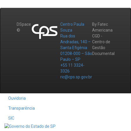
DSpace
Centro Paula
By Fatec
©
Souza
Americana
Rua dos
CGD -
Andradas, 140 –
Centro de
Santa Efigênia
Gestão
01208-000 – São
Documental
Paulo – SP
+55 11 3324-
3326
ric@cps.sp.gov.br
Ouvidoria
Transparência
SIC