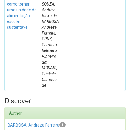
como tornar
SOUZA,
uma unidade de
Andréia
alimentação
Vieira de;
escolar
BARBOSA,
sustentável
Andreza
Ferreira;
CRUZ,
Carmem
Belizama
Pinheiro
da;
MORAIS,
Cristiele
Campos
de
Discover
Author
BARBOSA, Andreza Ferreira
1