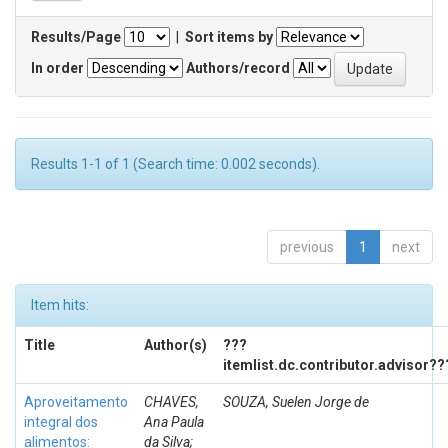
Results/Page
|
Sort items by
In order
Authors/record
Results 1-1 of 1 (Search time: 0.002 seconds).
previous
1
next
Item hits:
Title
Author(s)
???
itemlist.dc.contributor.advisor??
Aproveitamento
CHAVES,
SOUZA, Suelen Jorge de
integral dos
Ana Paula
alimentos:
da Silva;