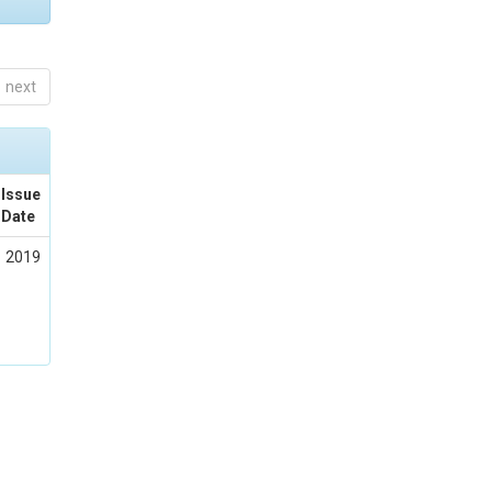
next
Issue
Date
2019