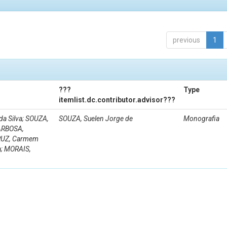
previous
1
???
Type
itemlist.dc.contributor.advisor???
a Silva; SOUZA,
SOUZA, Suelen Jorge de
Monografia
BARBOSA,
CRUZ, Carmem
a; MORAIS,