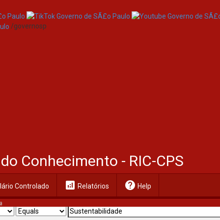
/governosp
al do Conhecimento - RIC-CPS
analytics
help
ário Controlado
Relatórios
Help
a