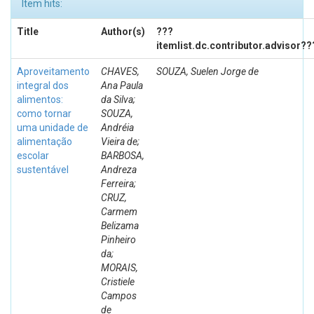
Item hits:
Title
Author(s)
???
itemlist.dc.contributor.advisor??
Aproveitamento
CHAVES,
SOUZA, Suelen Jorge de
integral dos
Ana Paula
alimentos:
da Silva;
como tornar
SOUZA,
uma unidade de
Andréia
alimentação
Vieira de;
escolar
BARBOSA,
sustentável
Andreza
Ferreira;
CRUZ,
Carmem
Belizama
Pinheiro
da;
MORAIS,
Cristiele
Campos
de