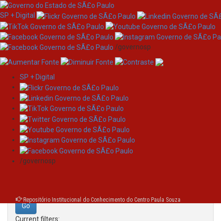
SP + Digital
/governosp
SP + Digital
Skip
Search
navigation
Search:
/governosp
for
Repositório Institucional do Conhecimento do Centro Paula Souza
Current filters: