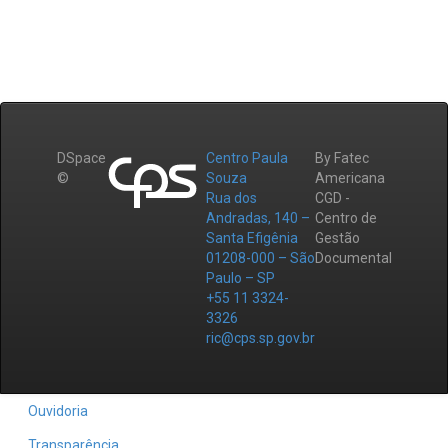
DSpace
Centro Paula
By Fatec
©
Souza
Americana
Rua dos
CGD -
Andradas, 140 –
Centro de
Santa Efigênia
Gestão
01208-000 – São
Documental
Paulo – SP
+55 11 3324-
3326
ric@cps.sp.gov.br
Ouvidoria
Transparência