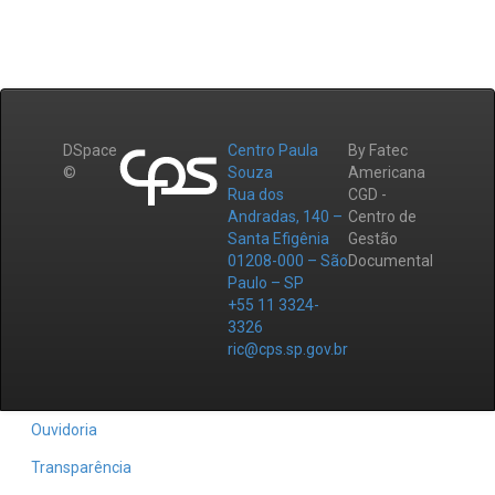
DSpace
Centro Paula
By Fatec
©
Souza
Americana
Rua dos
CGD -
Andradas, 140 –
Centro de
Santa Efigênia
Gestão
01208-000 – São
Documental
Paulo – SP
+55 11 3324-
3326
ric@cps.sp.gov.br
Ouvidoria
Transparência