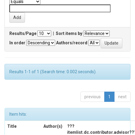
Results/Page
|
Sort items by
In order
Authors/record
Results 1-1 of 1 (Search time: 0.002 seconds).
previous
1
next
Item hits:
Title
Author(s)
???
itemlist.dc.contributor.advisor??