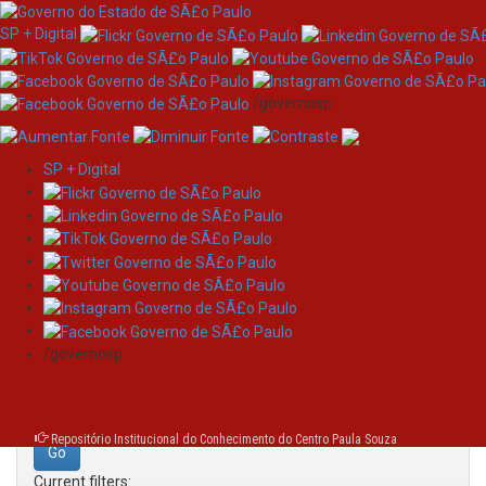
SP + Digital
/governosp
SP + Digital
Skip
Search
navigation
Search:
/governosp
for
Repositório Institucional do Conhecimento do Centro Paula Souza
Current filters: