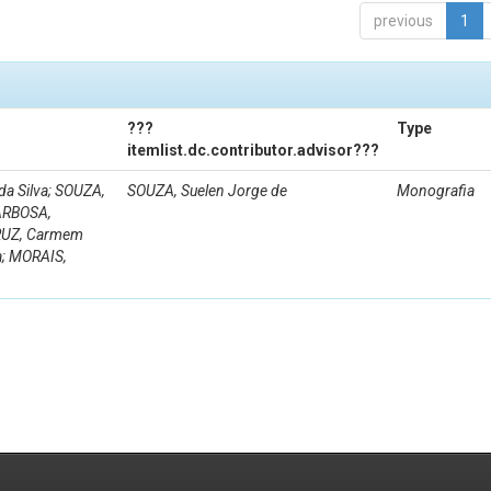
previous
1
???
Type
itemlist.dc.contributor.advisor???
a Silva; SOUZA,
SOUZA, Suelen Jorge de
Monografia
BARBOSA,
CRUZ, Carmem
a; MORAIS,