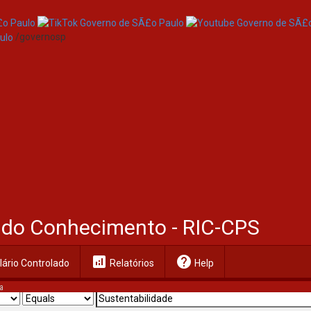
/governosp
al do Conhecimento - RIC-CPS
analytics
help
ário Controlado
Relatórios
Help
a