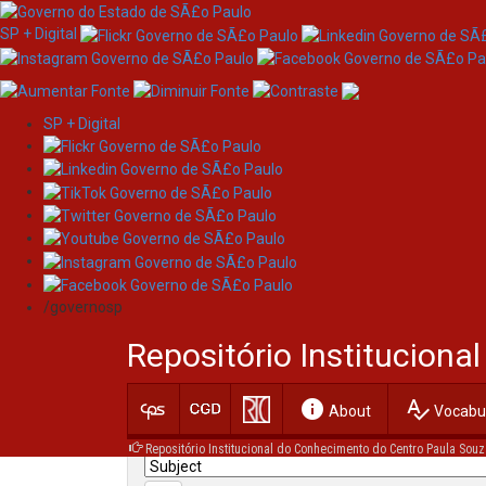
SP + Digital
SP + Digital
Skip
Search
navigation
/governosp
Search:
Repositório Institucion
for
info
spellcheck
Current filters:
About
Vocabul
Repositório Institucional do Conhecimento do Centro Paula Souz