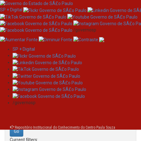
SP + Digital
/governosp
SP + Digital
Skip
Search
navigation
Search:
/governosp
for
Repositório Institucional do Conhecimento do Centro Paula Souza
Current filters: