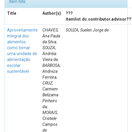
Item hits:
Title
Author(s)
???
itemlist.dc.contributor.advisor??
Aproveitamento
CHAVES,
SOUZA, Suelen Jorge de
integral dos
Ana Paula
alimentos:
da Silva;
como tornar
SOUZA,
uma unidade de
Andréia
alimentação
Vieira de;
escolar
BARBOSA,
sustentável
Andreza
Ferreira;
CRUZ,
Carmem
Belizama
Pinheiro
da;
MORAIS,
Cristiele
Campos
de