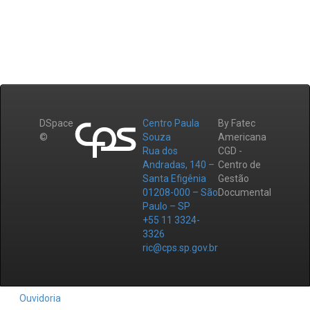
DSpace
Centro Paula
By Fatec
©
Souza
Americana
Rua dos
CGD -
Andradas, 140 –
Centro de
Santa Efigênia
Gestão
01208-000 – São
Documental
Paulo – SP
+55 11 3324-
3326
ric@cps.sp.gov.br
Ouvidoria