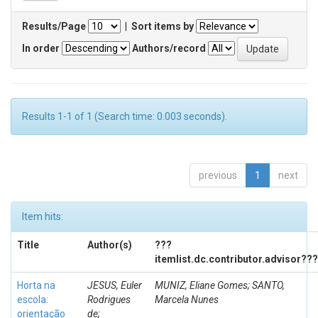
Results/Page
|
Sort items by
In order
Authors/record
Results 1-1 of 1 (Search time: 0.003 seconds).
previous
1
next
Item hits:
Title
Author(s)
???
itemlist.dc.contributor.advisor???
Horta na
JESUS, Euler
MUNIZ, Eliane Gomes; SANTO,
escola:
Rodrigues
Marcela Nunes
orientação
de;