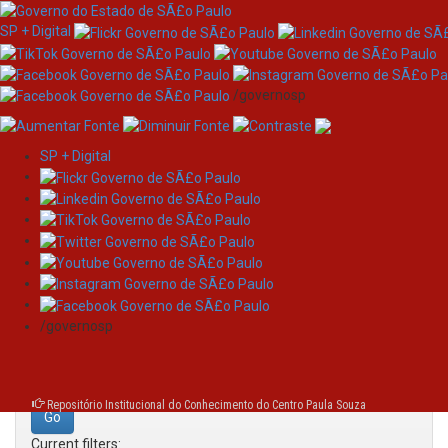
SP + Digital
/governosp
SP + Digital
Skip
Search
navigation
Search:
/governosp
for
Repositório Institucional do Conhecimento do Centro Paula Souza
Current filters: