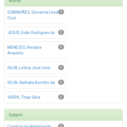
Author
GUIMARÃES, Giovanna Lissa
1
Cruz
JESUS, Euler Rodrigues de
1
MENEZES, Renalva
1
Anacleto
SILVA, Letícia José Lima
1
SILVA, Nathalia Bomfim da
1
VIEIRA, Thais Silva
1
Subject
Conduta na alimentação
1