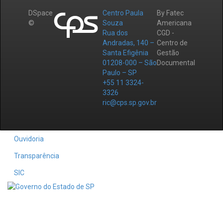
DSpace
Centro Paula
By Fatec
©
Souza
Americana
Rua dos
CGD -
Andradas, 140 –
Centro de
Santa Efigênia
Gestão
01208-000 – São
Documental
Paulo – SP
+55 11 3324-
3326
ric@cps.sp.gov.br
Ouvidoria
Transparência
SIC