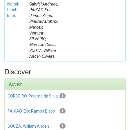
digital:
Gabriel Andrade;
touch
PAIXÃO, Eric
book
Ramos Bispo;
SEIBARAUSKAS,
Marcelo
Ventura;
SILVÉRIO,
Marcello Costa;
SOUZA, William
Anden Oliveira
Discover
Author
CORDEIRO, Paloma da Silva
1
PAIXÃO, Eric Ramos Bispo
1
SOUZA, William Anden
1