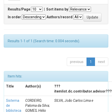
Results/Page
|
Sort items by
In order
Authors/record
Results 1-1 of 1 (Search time: 0.004 seconds).
previous
1
next
Item hits:
Title
Author(s)
???
itemlist.dc.contributor.advisor???
Sistema
CORDEIRO,
SILVA, João Carlos Lima e
de
Paloma da Silva;
biblioteca
GOMES, Hélio