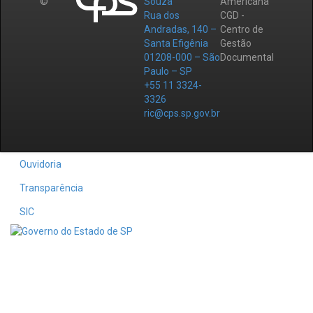
©
Souza
Americana
Rua dos
CGD -
Andradas, 140 –
Centro de
Santa Efigênia
Gestão
01208-000 – São
Documental
Paulo – SP
+55 11 3324-
3326
ric@cps.sp.gov.br
Ouvidoria
Transparência
SIC