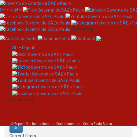
SP + Digital
/governosp
SP + Digital
Skip
Search
navigation
Search:
/governosp
for
Repositório Institucional do Conhecimento do Centro Paula Souza
Current filters: