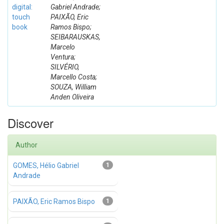
digital:
Gabriel Andrade;
touch
PAIXÃO, Eric
book
Ramos Bispo;
SEIBARAUSKAS,
Marcelo
Ventura;
SILVÉRIO,
Marcello Costa;
SOUZA, William
Anden Oliveira
Discover
Author
GOMES, Hélio Gabriel
1
Andrade
PAIXÃO, Eric Ramos Bispo
1