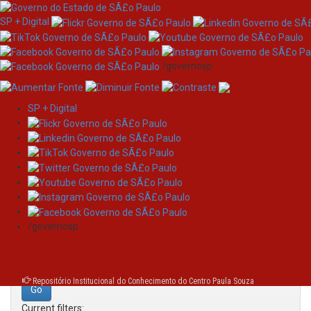
SP + Digital
/governosp
SP + Digital
Skip
Search
navigation
Search:
/governosp
for
Repositório Institucional do Conhecimento do Centro Paula Souza
Current filters: