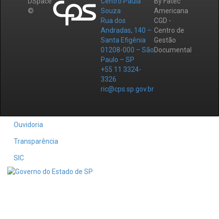
DSpace
Centro Paula
By Fatec
©
Souza
Americana
Rua dos
CGD -
Andradas, 140 –
Centro de
Santa Efigênia
Gestão
01208-000 – São
Documental
Paulo – SP
+55 11 3324-
3326
ric@cps.sp.gov.br
Ouvidoria
Transparência
SIC