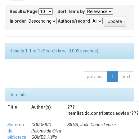
Results/Page
|
Sort items by
In order
Authors/record
Results 1-1 of 1 (Search time: 0.003 seconds).
previous
1
next
Item hits:
Title
Author(s)
???
itemlist.dc.contributor.advisor???
Sistema
CORDEIRO,
SILVA, João Carlos Lima e
de
Paloma da Silva;
biblioteca
GOMES, Hélio