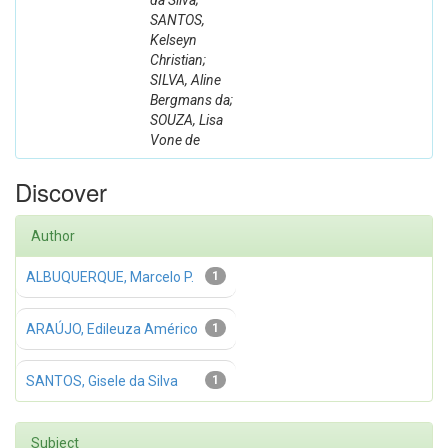
da Silva;
SANTOS,
Kelseyn
Christian;
SILVA, Aline
Bergmans da;
SOUZA, Lisa
Vone de
Discover
Author
ALBUQUERQUE, Marcelo P.
1
ARAÚJO, Edileuza Américo
1
SANTOS, Gisele da Silva
1
Subject