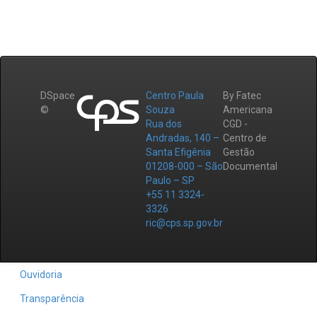
DSpace
Centro Paula
By Fatec
©
Souza
Americana
Rua dos
CGD -
Andradas, 140 –
Centro de
Santa Efigênia
Gestão
01208-000 – São
Documental
Paulo – SP
+55 11 3324-
3326
ric@cps.sp.gov.br
Ouvidoria
Transparência