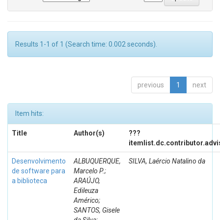
Results 1-1 of 1 (Search time: 0.002 seconds).
previous
1
next
Item hits:
Title
Author(s)
???
itemlist.dc.contributor.adv
Desenvolvimento
ALBUQUERQUE,
SILVA, Laércio Natalino da
de software para
Marcelo P.;
a biblioteca
ARAÚJO,
Edileuza
Américo;
SANTOS, Gisele