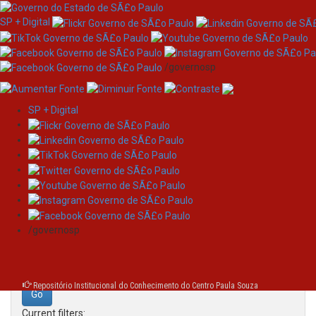
SP + Digital
/governosp
SP + Digital
Skip
Search
navigation
Search:
/governosp
for
Repositório Institucional do Conhecimento do Centro Paula Souza
Current filters: