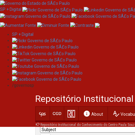
SP + Digital
SP + Digital
Skip
Search
navigation
/governosp
Search:
Repositório Institucion
for
info
spellcheck
Current filters:
About
Vocabul
Repositório Institucional do Conhecimento do Centro Paula Souz