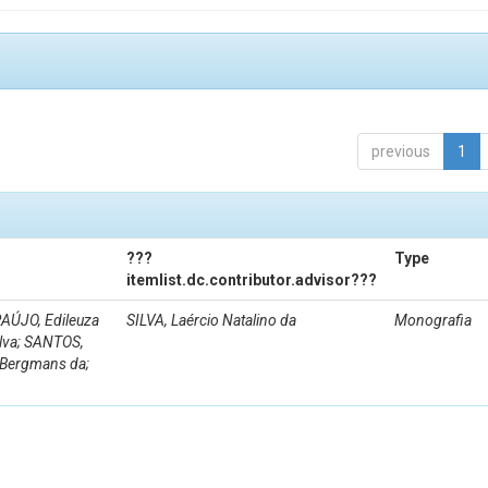
previous
1
???
Type
itemlist.dc.contributor.advisor???
AÚJO, Edileuza
SILVA, Laércio Natalino da
Monografia
ilva; SANTOS,
e Bergmans da;