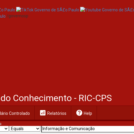
/governosp
al do Conhecimento - RIC-CPS
analytics
help
ário Controlado
Relatórios
Help
a