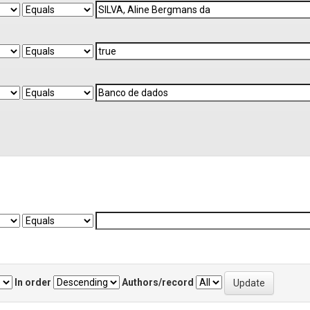
In order
Authors/record