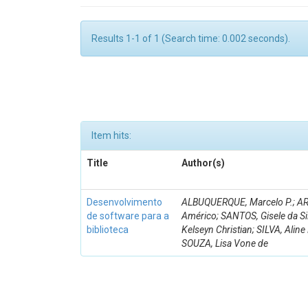
Results 1-1 of 1 (Search time: 0.002 seconds).
Item hits:
Title
Author(s)
Desenvolvimento
ALBUQUERQUE, Marcelo P.; AR
de software para a
Américo; SANTOS, Gisele da S
biblioteca
Kelseyn Christian; SILVA, Alin
SOUZA, Lisa Vone de