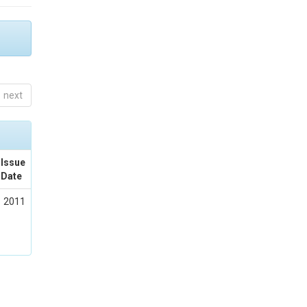
next
Issue
Date
2011