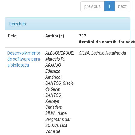
previous
1
next
Item hits:
Title
Author(s)
???
itemlist.dc.contributor.adv
Desenvolvimento
ALBUQUERQUE,
SILVA, Laércio Natalino da
de software para
Marcelo P.;
a biblioteca
ARAÚJO,
Edileuza
Américo;
SANTOS, Gisele
da Silva;
SANTOS,
Kelseyn
Christian;
SILVA, Aline
Bergmans da;
SOUZA, Lisa
Vone de