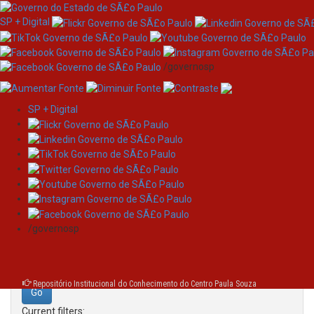
SP + Digital
/governosp
SP + Digital
Skip
Search
navigation
Search:
/governosp
for
Repositório Institucional do Conhecimento do Centro Paula Souza
Current filters: