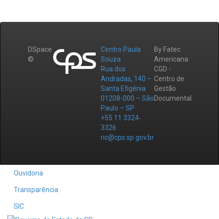
DSpace
Centro Paula
By Fatec
©
Souza
Americana
Rua dos
CGD -
Andradas, 140 –
Centro de
Santa Efigênia
Gestão
01208-000 – São
Documental
Paulo – SP
+55 11 3324-
3326
ric@cps.sp.gov.br
Ouvidoria
Transparência
SIC