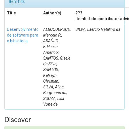
Item hits:
Title
Author(s)
???
itemlist.dc.contributor.adv
Desenvolvimento
ALBUQUERQUE,
SILVA, Laércio Natalino da
de software para
Marcelo P.;
a biblioteca
ARAÚJO,
Edileuza
Américo;
SANTOS, Gisele
da Silva;
SANTOS,
Kelseyn
Christian;
SILVA, Aline
Bergmans da;
SOUZA, Lisa
Vone de
Discover