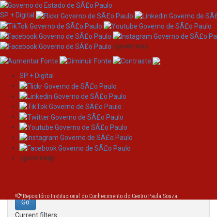
SP + Digital
/governosp
SP + Digital
Skip
Search
navigation
Search:
/governosp
for
Repositório Institucional do Conhecimento do Centro Paula Souza
Current filters: