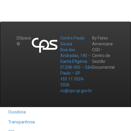
DSpace
Centro Paula
By Fatec
©
Souza
Americana
Rua dos
CGD -
Andradas, 140 –
Centro de
Santa Efigênia
Gestão
01208-000 – São
Documental
Paulo – SP
+55 11 3324-
3326
ric@cps.sp.gov.br
Ouvidoria
Transparência