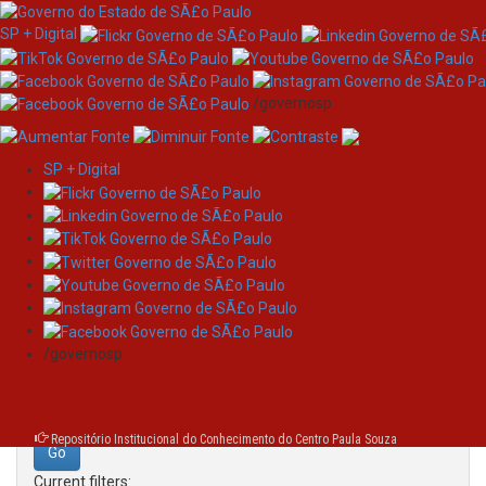
SP + Digital
/governosp
SP + Digital
Skip
Search
navigation
Search:
/governosp
for
Repositório Institucional do Conhecimento do Centro Paula Souza
Current filters: