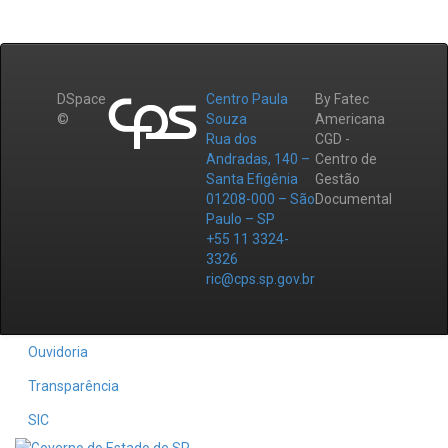
DSpace
Centro Paula
By Fatec
©
Souza
Americana
Rua dos
CGD -
Andradas, 140 –
Centro de
Santa Efigênia
Gestão
01208-000 – São
Documental
Paulo – SP
+55 11 3324-
3326
ric@cps.sp.gov.br
Ouvidoria
Transparência
SIC