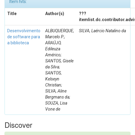
Item hits:
Title
Author(s)
???
itemlist.dc.contributor.adv
Desenvolvimento
ALBUQUERQUE,
SILVA, Laércio Natalino da
de software para
Marcelo P.;
a biblioteca
ARAÚJO,
Edileuza
Américo;
SANTOS, Gisele
da Silva;
SANTOS,
Kelseyn
Christian;
SILVA, Aline
Bergmans da;
SOUZA, Lisa
Vone de
Discover