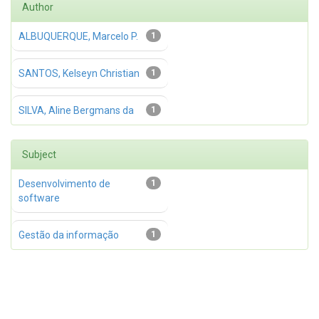
Author
ALBUQUERQUE, Marcelo P.
1
SANTOS, Kelseyn Christian
1
SILVA, Aline Bergmans da
1
Subject
Desenvolvimento de
1
software
Gestão da informação
1