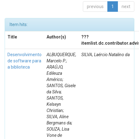
previous
1
next
Item hits:
Title
Author(s)
???
itemlist.dc.contributor.adv
Desenvolvimento
ALBUQUERQUE,
SILVA, Laércio Natalino da
de software para
Marcelo P.;
a biblioteca
ARAÚJO,
Edileuza
Américo;
SANTOS, Gisele
da Silva;
SANTOS,
Kelseyn
Christian;
SILVA, Aline
Bergmans da;
SOUZA, Lisa
Vone de