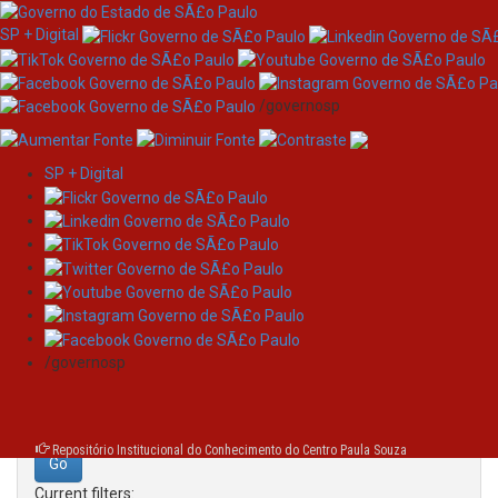
SP + Digital
/governosp
SP + Digital
Skip
Search
navigation
Search:
/governosp
for
Repositório Institucional do Conhecimento do Centro Paula Souza
Current filters: