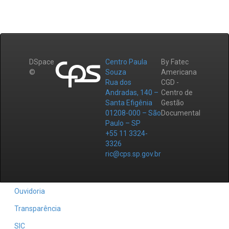
DSpace
Centro Paula
By Fatec
©
Souza
Americana
Rua dos
CGD -
Andradas, 140 –
Centro de
Santa Efigênia
Gestão
01208-000 – São
Documental
Paulo – SP
+55 11 3324-
3326
ric@cps.sp.gov.br
Ouvidoria
Transparência
SIC