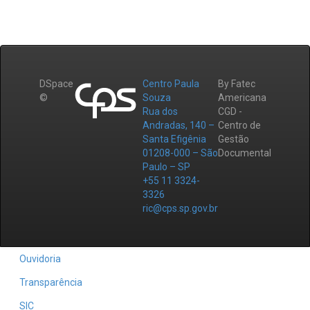
DSpace
Centro Paula
By Fatec
©
Souza
Americana
Rua dos
CGD -
Andradas, 140 –
Centro de
Santa Efigênia
Gestão
01208-000 – São
Documental
Paulo – SP
+55 11 3324-
3326
ric@cps.sp.gov.br
Ouvidoria
Transparência
SIC