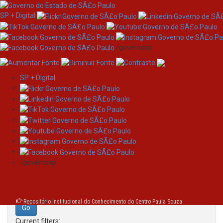
SP + Digital
/governosp
SP + Digital
Skip
Search
navigation
Search:
/governosp
for
Repositório Institucional do Conhecimento do Centro Paula Souza
Current filters: