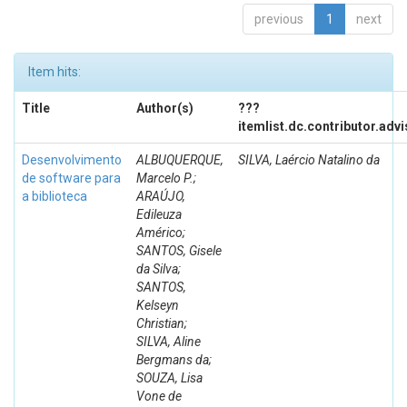
previous
1
next
Item hits:
Title
Author(s)
???
itemlist.dc.contributor.adv
Desenvolvimento
ALBUQUERQUE,
SILVA, Laércio Natalino da
de software para
Marcelo P.;
a biblioteca
ARAÚJO,
Edileuza
Américo;
SANTOS, Gisele
da Silva;
SANTOS,
Kelseyn
Christian;
SILVA, Aline
Bergmans da;
SOUZA, Lisa
Vone de