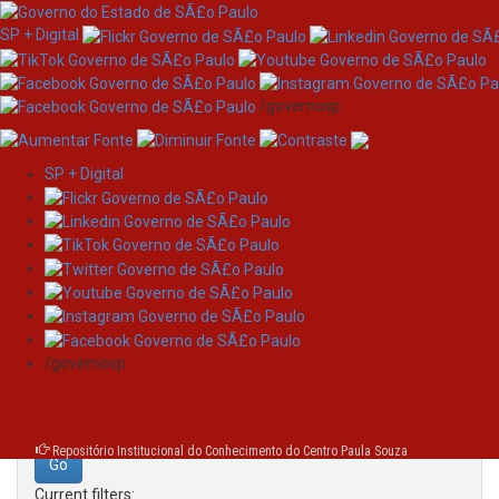
SP + Digital
/governosp
SP + Digital
Skip
Search
navigation
Search:
/governosp
for
Repositório Institucional do Conhecimento do Centro Paula Souza
Current filters: