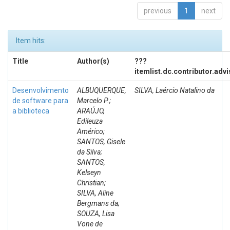
previous
1
next
Item hits:
Title
Author(s)
???
itemlist.dc.contributor.adv
Desenvolvimento
ALBUQUERQUE,
SILVA, Laércio Natalino da
de software para
Marcelo P.;
a biblioteca
ARAÚJO,
Edileuza
Américo;
SANTOS, Gisele
da Silva;
SANTOS,
Kelseyn
Christian;
SILVA, Aline
Bergmans da;
SOUZA, Lisa
Vone de