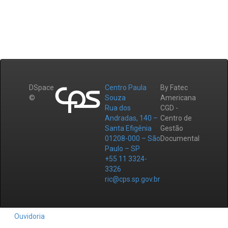
DSpace
Centro Paula
By Fatec
©
Souza
Americana
Rua dos
CGD -
Andradas, 140 –
Centro de
Santa Efigênia
Gestão
01208-000 – São
Documental
Paulo – SP
+55 11 3324-
3326
ric@cps.sp.gov.br
Ouvidoria