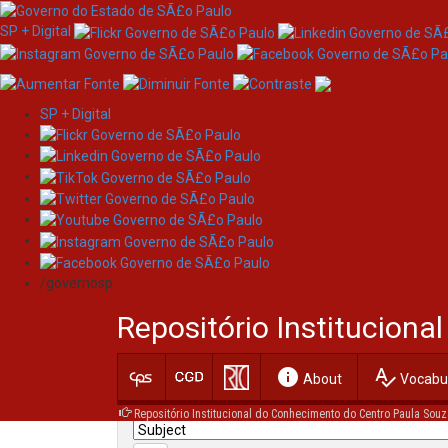
SP + Digital
SP + Digital
Skip
Search
navigation
/governosp
Search:
Repositório Institucion
for
info
spellcheck
Current filters:
About
Vocabul
Repositório Institucional do Conhecimento do Centro Paula Souz