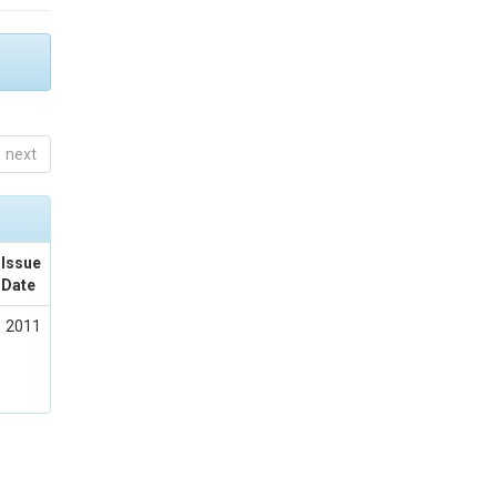
next
Issue
Date
2011