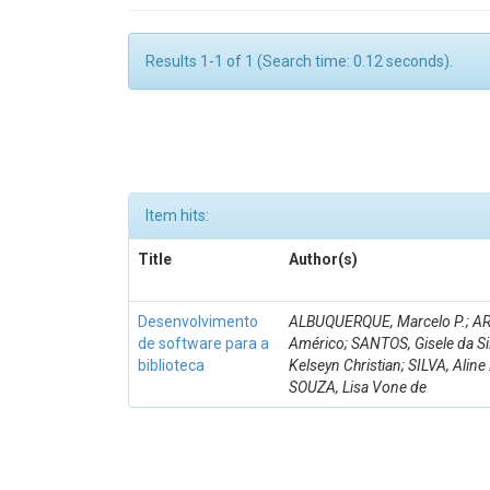
Results 1-1 of 1 (Search time: 0.12 seconds).
Item hits:
Title
Author(s)
Desenvolvimento
ALBUQUERQUE, Marcelo P.; AR
de software para a
Américo; SANTOS, Gisele da S
biblioteca
Kelseyn Christian; SILVA, Alin
SOUZA, Lisa Vone de