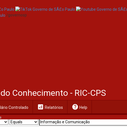
/governosp
al do Conhecimento - RIC-CPS
analytics
help
ário Controlado
Relatórios
Help
a