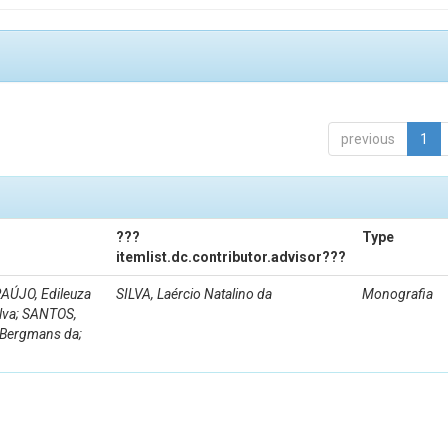
previous
1
???
Type
itemlist.dc.contributor.advisor???
AÚJO, Edileuza
SILVA, Laércio Natalino da
Monografia
ilva; SANTOS,
e Bergmans da;