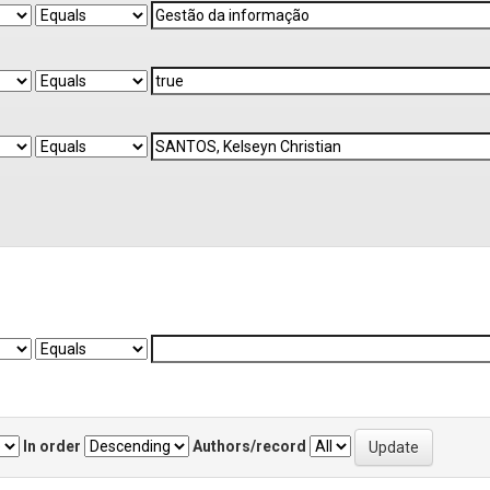
In order
Authors/record