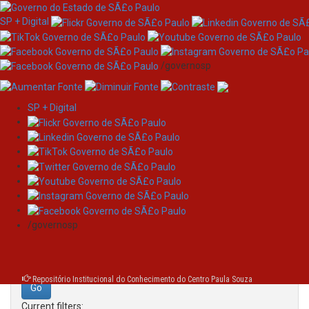
SP + Digital
/governosp
SP + Digital
Skip
Search
navigation
Search:
/governosp
for
Repositório Institucional do Conhecimento do Centro Paula Souza
Current filters: