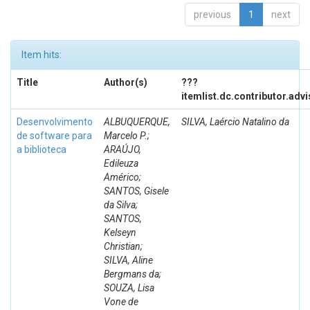
previous
1
next
Item hits:
Title
Author(s)
???
itemlist.dc.contributor.adv
Desenvolvimento
ALBUQUERQUE,
SILVA, Laércio Natalino da
de software para
Marcelo P.;
a biblioteca
ARAÚJO,
Edileuza
Américo;
SANTOS, Gisele
da Silva;
SANTOS,
Kelseyn
Christian;
SILVA, Aline
Bergmans da;
SOUZA, Lisa
Vone de