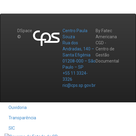
DSpace
Centro Paula
By Fatec
©
Souza
Americana
Rua dos
CGD -
Andradas, 140 –
Centro de
Santa Efigênia
Gestão
01208-000 – São
Documental
Paulo – SP
+55 11 3324-
3326
ric@cps.sp.gov.br
Ouvidoria
Transparência
SIC