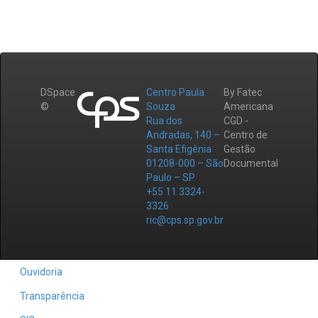
DSpace
Centro Paula
By Fatec
©
Souza
Americana
Rua dos
CGD -
Andradas, 140 –
Centro de
Santa Efigênia
Gestão
01208-000 – São
Documental
Paulo – SP
+55 11 3324-
3326
ric@cps.sp.gov.br
Ouvidoria
Transparência