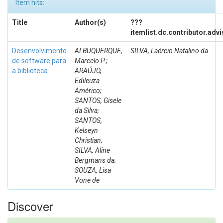
Item hits:
Title
Author(s)
???
itemlist.dc.contributor.adv
Desenvolvimento
ALBUQUERQUE,
SILVA, Laércio Natalino da
de software para
Marcelo P.;
a biblioteca
ARAÚJO,
Edileuza
Américo;
SANTOS, Gisele
da Silva;
SANTOS,
Kelseyn
Christian;
SILVA, Aline
Bergmans da;
SOUZA, Lisa
Vone de
Discover