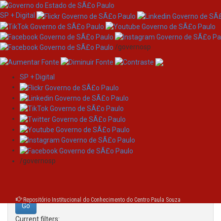
SP + Digital
/governosp
SP + Digital
Skip
Search
navigation
Search:
/governosp
for
Repositório Institucional do Conhecimento do Centro Paula Souza
Current filters: