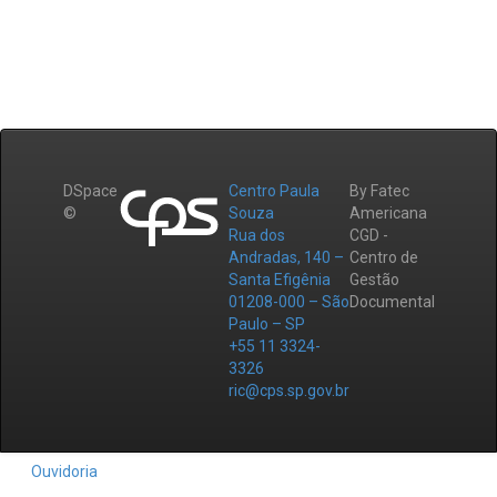
DSpace
Centro Paula
By Fatec
©
Souza
Americana
Rua dos
CGD -
Andradas, 140 –
Centro de
Santa Efigênia
Gestão
01208-000 – São
Documental
Paulo – SP
+55 11 3324-
3326
ric@cps.sp.gov.br
Ouvidoria