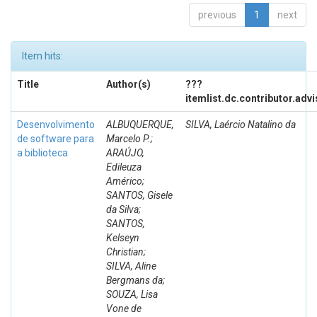
previous
1
next
Item hits:
Title
Author(s)
???
itemlist.dc.contributor.adv
Desenvolvimento
ALBUQUERQUE,
SILVA, Laércio Natalino da
de software para
Marcelo P.;
a biblioteca
ARAÚJO,
Edileuza
Américo;
SANTOS, Gisele
da Silva;
SANTOS,
Kelseyn
Christian;
SILVA, Aline
Bergmans da;
SOUZA, Lisa
Vone de