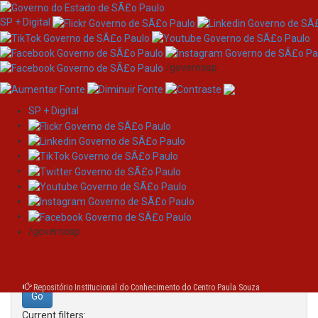
SP + Digital
/governosp
SP + Digital
Skip
Search
navigation
Search:
/governosp
for
Repositório Institucional do Conhecimento do Centro Paula Souza
Current filters: