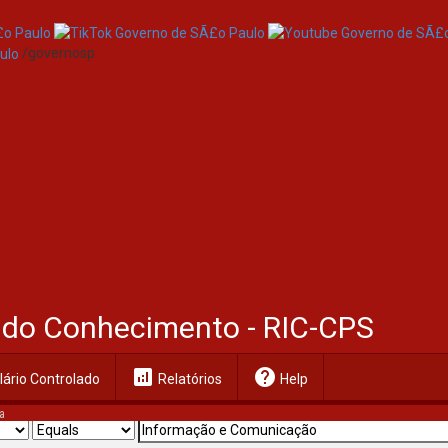
/governosp
al do Conhecimento - RIC-CPS
analytics
help
ário Controlado
Relatórios
Help
a