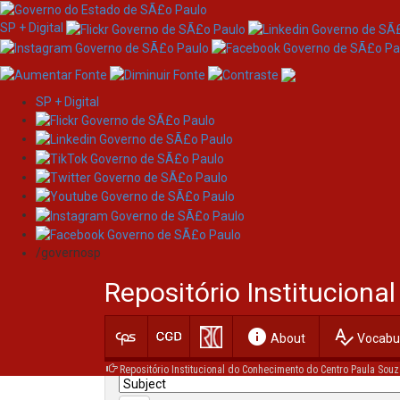
SP + Digital
SP + Digital
Skip
Search
navigation
/governosp
Search:
Repositório Institucion
for
info
spellcheck
Current filters:
About
Vocabul
Repositório Institucional do Conhecimento do Centro Paula Souz