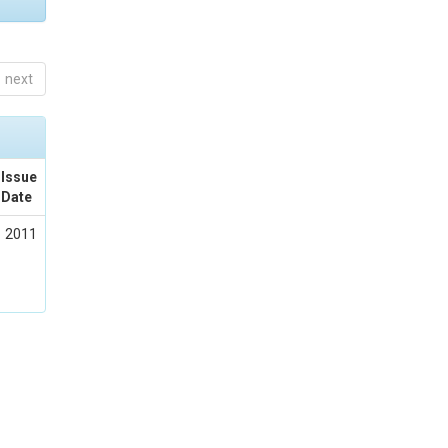
next
Issue
Date
2011