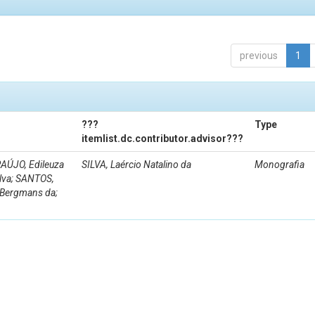
previous
1
???
Type
itemlist.dc.contributor.advisor???
AÚJO, Edileuza
SILVA, Laércio Natalino da
Monografia
ilva; SANTOS,
e Bergmans da;