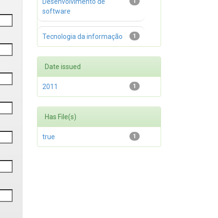
Desenvolvimento de
1
software
Tecnologia da informação
1
Date issued
2011
1
Has File(s)
true
1