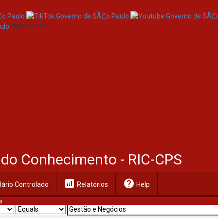
/governosp
al do Conhecimento - RIC-CPS
analytics
help
ário Controlado
Relatórios
Help
a