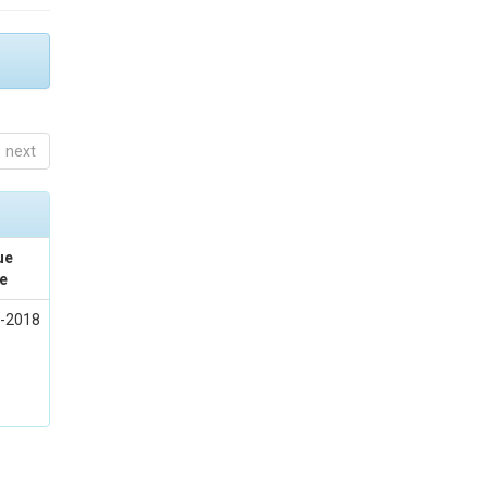
next
ue
e
-2018