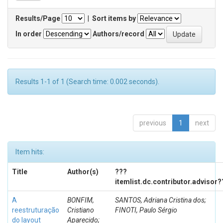
Results/Page
|
Sort items by
In order
Authors/record
Results 1-1 of 1 (Search time: 0.002 seconds).
previous
1
next
Item hits:
Title
Author(s)
???
itemlist.dc.contributor.advisor?
A
BONFIM,
SANTOS, Adriana Cristina dos;
reestruturação
Cristiano
FINOTI, Paulo Sérgio
do layout
Aparecido;