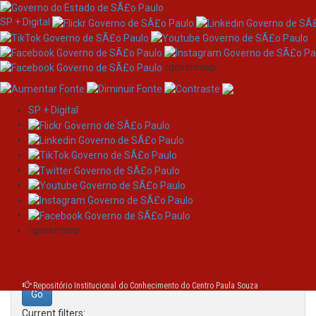
SP + Digital
/governosp
SP + Digital
Skip
Search
navigation
Search:
/governosp
for
Repositório Institucional do Conhecimento do Centro Paula Souza
Current filters: