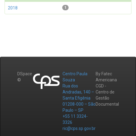
2018
1
DSpace
Centro Paula
By Fatec
©
Souza
Americana
Rua dos
CGD -
Andradas, 140 –
Centro de
Santa Efigênia
Gestão
01208-000 – São
Documental
Paulo – SP
+55 11 3324-
3326
ric@cps.sp.gov.br