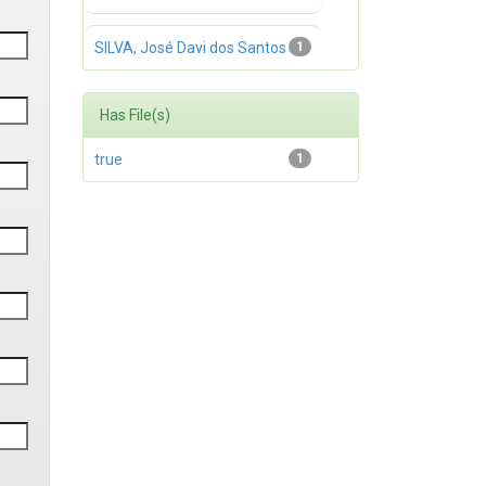
SILVA, José Davi dos Santos
1
Has File(s)
true
1