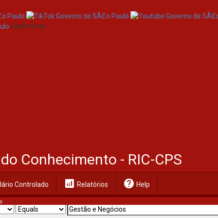
/governosp
al do Conhecimento - RIC-CPS
analytics
help
ário Controlado
Relatórios
Help
a