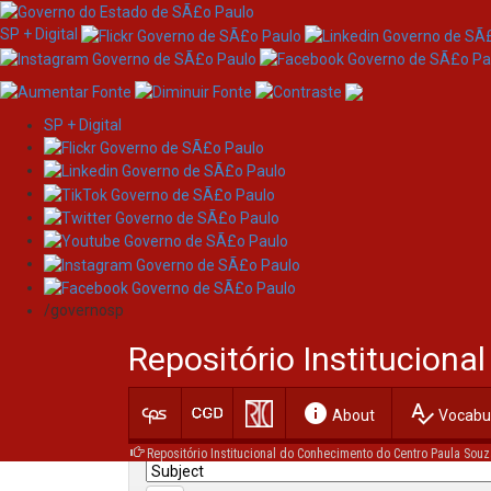
SP + Digital
SP + Digital
Skip
Search
navigation
/governosp
Search:
Repositório Institucion
for
info
spellcheck
Current filters:
About
Vocabul
Repositório Institucional do Conhecimento do Centro Paula Souz