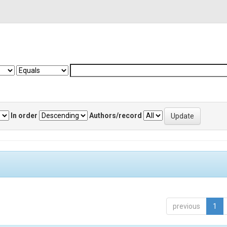
In order
Authors/record
previous
1