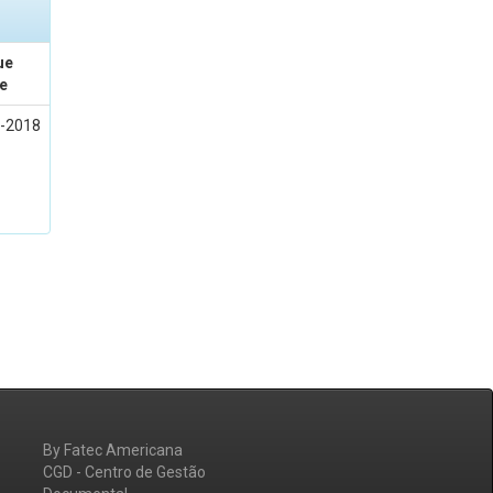
ue
e
-2018
By Fatec Americana
CGD - Centro de Gestão