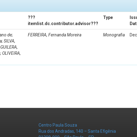
???
Type
Iss
itemlist.dc.contributor.advisor???
Dat
ano de;
FERREIRA, Fernanda Moreira
Monografia
Dec
; SILVA,
AGUILERA,
; OLIVEIRA,
Centro Paula Souza
Rua dos Andradas, 140 – Santa Efigênia