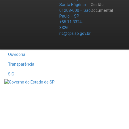
Santa Efigênia
Gestão
01208-000 – São
Documental
Paulo – SP
+55 11 3324-
3326
ric@cps.sp.gov.br
Ouvidoria
Transparência
SIC