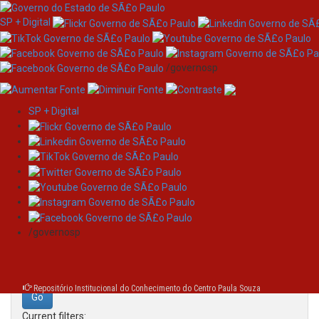
SP + Digital
/governosp
SP + Digital
Skip
Search
navigation
Search:
/governosp
for
Repositório Institucional do Conhecimento do Centro Paula Souza
Current filters: