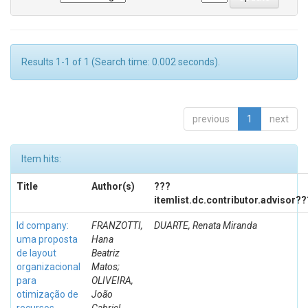
Results 1-1 of 1 (Search time: 0.002 seconds).
previous
1
next
Item hits:
Title
Author(s)
???
itemlist.dc.contributor.advisor??
Id company:
FRANZOTTI,
DUARTE, Renata Miranda
uma proposta
Hana
de layout
Beatriz
organizacional
Matos;
para
OLIVEIRA,
otimização de
João