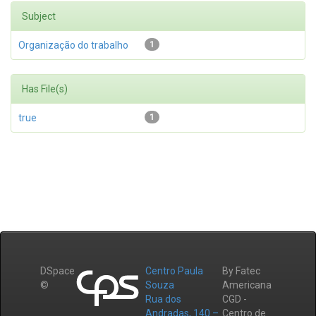
Subject
Organização do trabalho
1
Has File(s)
true
1
DSpace
Centro Paula
By Fatec
©
Souza
Americana
Rua dos
CGD -
Andradas, 140 –
Centro de