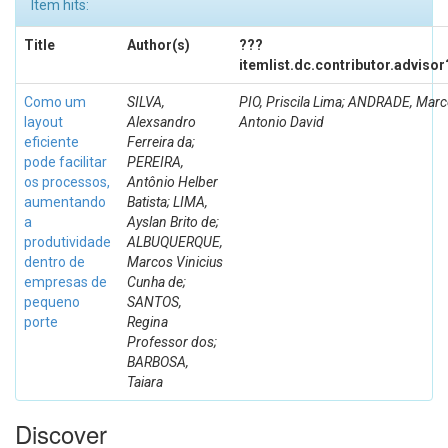
Item hits:
Title
Author(s)
???
itemlist.dc.contributor.adviso
Como um
SILVA,
PIO, Priscila Lima; ANDRADE, Mar
layout
Alexsandro
Antonio David
eficiente
Ferreira da;
pode facilitar
PEREIRA,
os processos,
Antônio Helber
aumentando
Batista; LIMA,
a
Ayslan Brito de;
produtividade
ALBUQUERQUE,
dentro de
Marcos Vinicius
empresas de
Cunha de;
pequeno
SANTOS,
porte
Regina
Professor dos;
BARBOSA,
Taiara
Discover