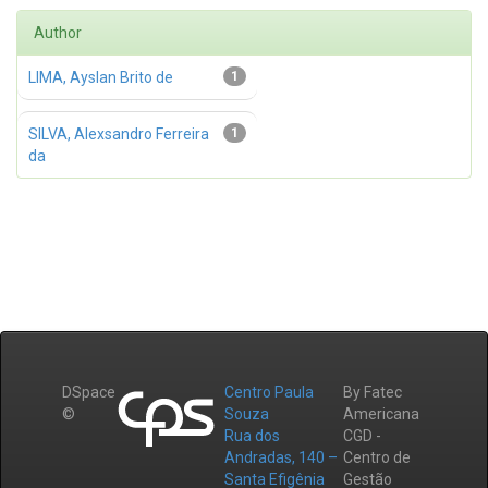
Author
LIMA, Ayslan Brito de
1
SILVA, Alexsandro Ferreira
1
da
DSpace
Centro Paula
By Fatec
©
Souza
Americana
Rua dos
CGD -
Andradas, 140 –
Centro de
Santa Efigênia
Gestão