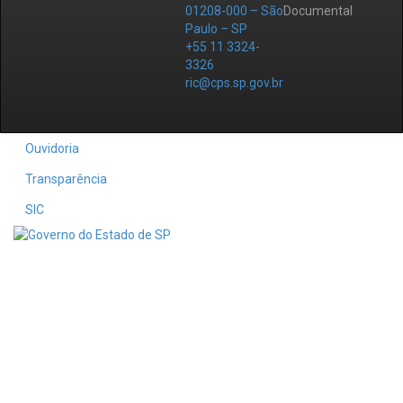
01208-000 – São
Documental
Paulo – SP
+55 11 3324-
3326
ric@cps.sp.gov.br
Ouvidoria
Transparência
SIC