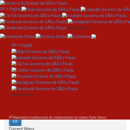
SP + Digital
/governosp
SP + Digital
Skip
Search
navigation
Search:
/governosp
for
Repositório Institucional do Conhecimento do Centro Paula Souza
Current filters: