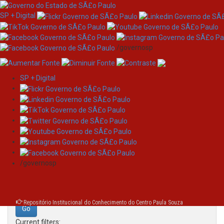
SP + Digital
/governosp
SP + Digital
Skip
Search
navigation
Search:
/governosp
for
Repositório Institucional do Conhecimento do Centro Paula Souza
Current filters: