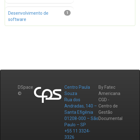
Desenvolvimento de
1
software
DSpace
Centro Paula
By Fatec
©
Souza
Americana
Rua dos
CGD -
Andradas, 140 –
Centro de
Santa Efigênia
Gestão
01208-000 – São
Documental
Paulo – SP
+55 11 3324-
3326