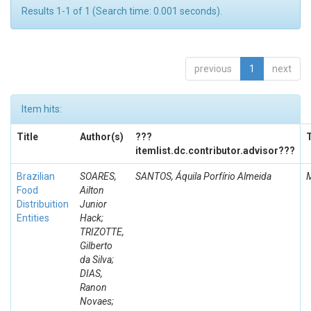
Results 1-1 of 1 (Search time: 0.001 seconds).
previous
1
next
Item hits:
Title
Author(s)
???
itemlist.dc.contributor.advisor???
Brazilian
SOARES,
SANTOS, Áquila Porfírio Almeida
Food
Ailton
Distribuition
Junior
Entities
Hack;
TRIZOTTE,
Gilberto
da Silva;
DIAS,
Ranon
Novaes;